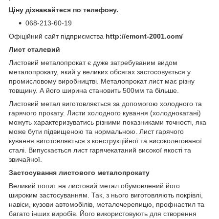
Ціну дізнавайтеся по телефону.
068-213-60-19
Офіційний сайт підприємства
http://emont-2001.com/
Лист сталевий
Листовий металопрокат є дуже затребуваним видом
металопрокату, який у великих обсягах застосовується у
промисловому виробництві. Металопрокат лист має різну
товщину. А його ширина становить 500мм та більше.
Листовий метал виготовляється за допомогою холодного та
гарячого прокату. Листи холодного кування (холоднокатані)
можуть характеризуватись різними показниками точності, яка
може бути підвищеною та нормальною. Лист гарячого
кування виготовляється з конструкційної та високолегованої
сталі. Випускається лист гарячекатаний високої якості та
звичайної.
Застосування листового металопрокату
Великий попит на листовий метал обумовлений його
широким застосуванням. Так, з нього виготовляють покрівлі,
навіси, кузови автомобілів, металочерепицю, профнастил та
багато інших виробів. Його використовують для створення