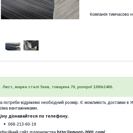
Компанія тимчасово 
Лист, марка сталі 5хнв, товщина 70, розкрої 1300х1400.
а потреби відріжемо необхідний розмір. Є можливість доставки в 
сіма вантажниками.
іну дізнавайтеся по телефону.
068-213-60-19
фіційний сайт підприємства
http://emont-2001.com/