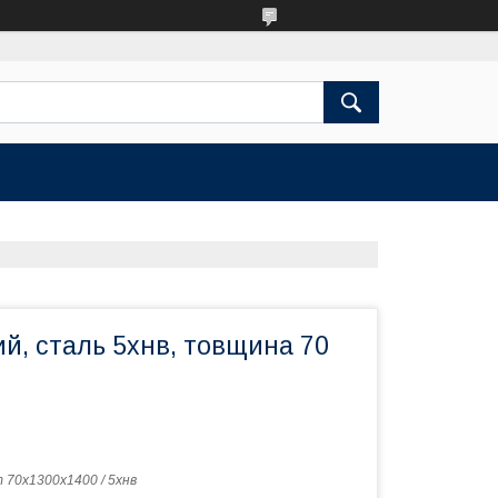
й, сталь 5хнв, товщина 70
 70х1300х1400 / 5хнв