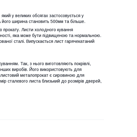
який у великих обсягах застосовується у
А його ширина становить 500мм та більше.
о прокату. Листи холодного кування
чності, яка може бути підвищеною та нормальною.
ованої сталі. Випускається лист гарячекатаний
ванням. Так, з нього виготовляють покрівлі,
 інших виробів. Його використовують для
о листовий металопрокат є сировиною для
ір сталевого листа близький до розмірів дверей,