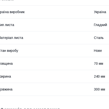
раїна виробник
Україна
ип листа
Гладкий
атеріал листа
Сталь
тан виробу
Нове
Товщина
70 мм
Ширина
240 мм
Довжина
300 мм