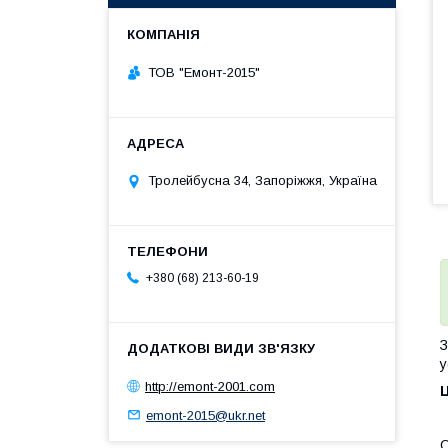
ТОВ "Емонт-2015"
Тролейбусна 34, Запоріжжя, Україна
+380 (68) 213-60-19
З
у
http://emont-2001.com
Ц
emont-2015@ukr.net
О