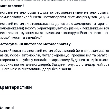
Лист сталевий
истовий металопрокат є дуже затребуваним видом металопрокату, 
ромисловому виробництві. Металопрокат лист має різну товщину. 
истовий метал виготовляється за допомогою холодного та гарячог
холоднокатані) можуть характеризуватись різними показниками то
ист гарячого кування виготовляється з конструкційної та високолег
исокої якості та звичайної.
Застосування листового металопрокату
еликий попит на листовий метал обумовлений його широким застосу
авіси, кузови автомобілів, металочерепицю, профнастил та багато
творення опалубки у монолітно-каркасному будівництві. Крім цьог
иробництва металевих дверей. Завдяки тому, що стандартний розм
 нього можна виготовляти двері без різання.
арактеристики
Основні