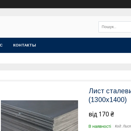
АС
КОНТАКТЫ
Лист сталеви
(1300х1400)
від
170 ₴
В наявності
Код:
Лист