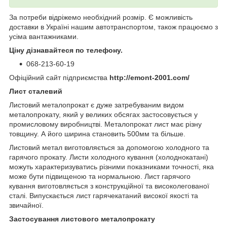
За потреби відріжемо необхідний розмір. Є можливість
доставки в Україні нашим автотранспортом, також працюємо з
усіма вантажниками.
Ціну дізнавайтеся по телефону.
068-213-60-19
Офіційний сайт підприємства
http://emont-2001.com/
Лист сталевий
Листовий металопрокат є дуже затребуваним видом
металопрокату, який у великих обсягах застосовується у
промисловому виробництві. Металопрокат лист має різну
товщину. А його ширина становить 500мм та більше.
Листовий метал виготовляється за допомогою холодного та
гарячого прокату. Листи холодного кування (холоднокатані)
можуть характеризуватись різними показниками точності, яка
може бути підвищеною та нормальною. Лист гарячого
кування виготовляється з конструкційної та високолегованої
сталі. Випускається лист гарячекатаний високої якості та
звичайної.
Застосування листового металопрокату