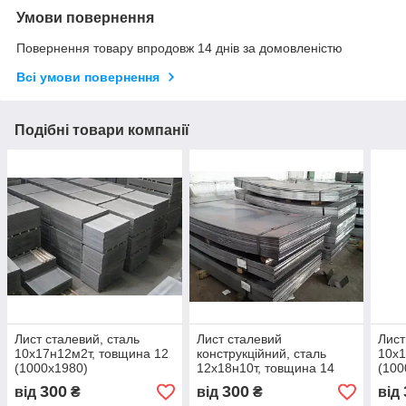
Умови повернення
Повернення товару впродовж 14 днів за домовленістю
Всі умови повернення
Подібні товари компанії
Лист сталевий, сталь
Лист сталевий
Лист
10х17н12м2т, товщина 12
конструкційний, сталь
10х1
(1000х1980)
12х18н10т, товщина 14
(100
(670х3140)
300
300
від
₴
від
₴
від