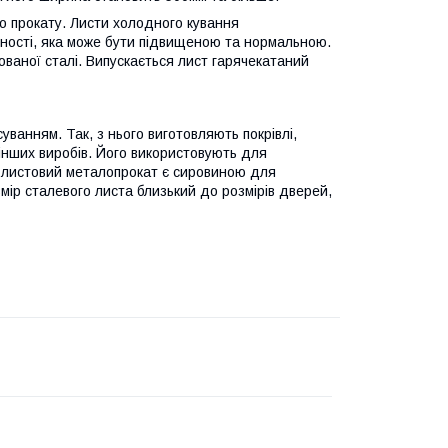
о прокату. Листи холодного кування
чності, яка може бути підвищеною та нормальною.
ованої сталі. Випускається лист гарячекатаний
ванням. Так, з нього виготовляють покрівлі,
 інших виробів. Його використовують для
о листовий металопрокат є сировиною для
ір сталевого листа близький до розмірів дверей,