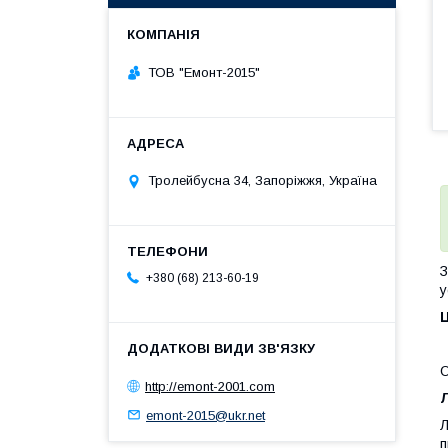
ТОВ "Емонт-2015"
Тролейбусна 34, Запоріжжя, Україна
З
+380 (68) 213-60-19
у
Ц
О
http://emont-2001.com
emont-2015@ukr.net
Л
п