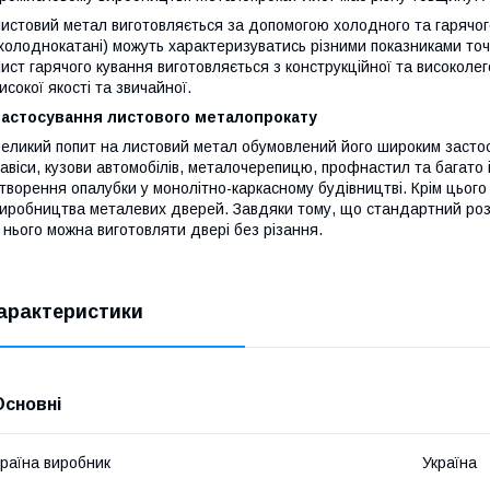
истовий метал виготовляється за допомогою холодного та гарячог
холоднокатані) можуть характеризуватись різними показниками то
ист гарячого кування виготовляється з конструкційної та високолег
исокої якості та звичайної.
Застосування листового металопрокату
еликий попит на листовий метал обумовлений його широким застосу
авіси, кузови автомобілів, металочерепицю, профнастил та багато
творення опалубки у монолітно-каркасному будівництві. Крім цьог
иробництва металевих дверей. Завдяки тому, що стандартний розм
 нього можна виготовляти двері без різання.
арактеристики
Основні
раїна виробник
Україна