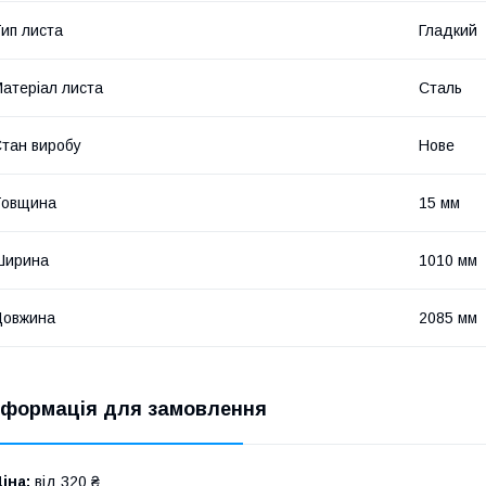
ип листа
Гладкий
атеріал листа
Сталь
тан виробу
Нове
Товщина
15 мм
Ширина
1010 мм
Довжина
2085 мм
нформація для замовлення
іна:
від 320 ₴