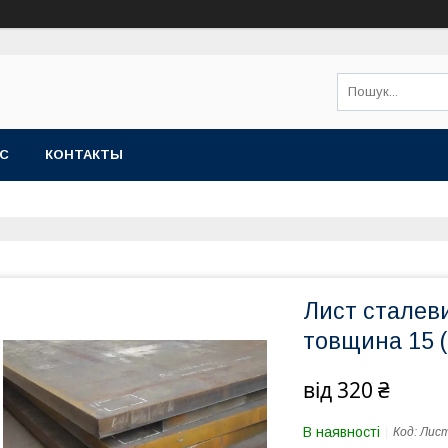
АС
КОНТАКТЫ
Лист сталеви
товщина 15 
від
320 ₴
В наявності
Код:
Лист