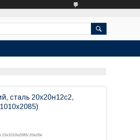
й, сталь 20х20н12с2,
(1010х2085)
 15х1010х2085/ 20х20н