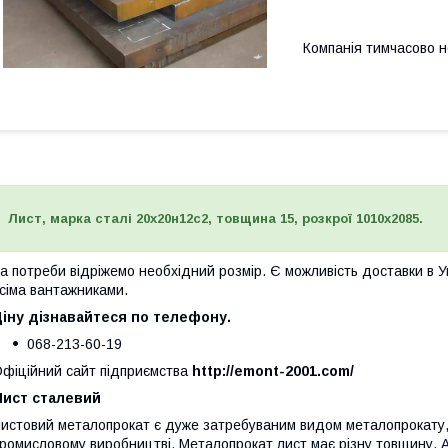
Компанія тимчасово 
Лист, марка сталі 20х20н12с2, товщина 15, розкрої 1010х2085.
а потреби відріжемо необхідний розмір. Є можливість доставки в 
сіма вантажниками.
іну дізнавайтеся по телефону.
068-213-60-19
фіційний сайт підприємства
http://emont-2001.com/
Лист сталевий
истовий металопрокат є дуже затребуваним видом металопрокату, 
ромисловому виробництві. Металопрокат лист має різну товщину. 