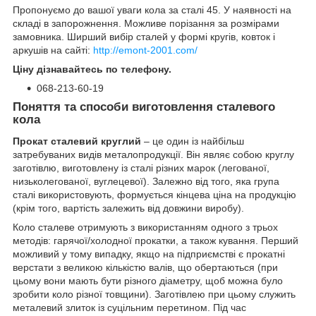
Пропонуємо до вашої уваги кола за сталі 45. У наявності на
складі в запорожнення. Можливе порізання за розмірами
замовника. Ширший вибір сталей у формі кругів, ковток і
аркушів на сайті:
http://emont-2001.com/
Ціну дізнавайтесь по телефону.
068-213-60-19
Поняття та способи виготовлення сталевого
кола
Прокат сталевий круглий
– це один із найбільш
затребуваних видів металопродукції. Він являє собою круглу
заготівлю, виготовлену із сталі різних марок (легованої,
низьколегованої, вуглецевої). Залежно від того, яка група
сталі використовують, формується кінцева ціна на продукцію
(крім того, вартість залежить від довжини виробу).
Коло сталеве отримують з використанням одного з трьох
методів: гарячої/холодної прокатки, а також кування. Перший
можливий у тому випадку, якщо на підприємстві є прокатні
верстати з великою кількістю валів, що обертаються (при
цьому вони мають бути різного діаметру, щоб можна було
зробити коло різної товщини). Заготівлею при цьому служить
металевий злиток із суцільним перетином. Під час