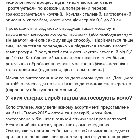
технологічного процесу під впливом валків заготівля
«розтягується» по довжині, а поперечний переріз
трансформується у круглий. Кругляк сталевий, виготовлений
описаним способом, може мати діаметр від 0,5 до 30 см.
Представлений вид металопродукції також може бути
вироблений методом холодної прокатки (або калібрування) –
він аналогічний описаному вище способу, і відрізняється лише
тим, що заготівля попередньо не піддається впливу високої
температури. В результаті отримують кругляк сталевий від 0,3
до 10 см. Калібрований металопрокат відрізняється більш
ретельною обробкою поверхні і має кращі фізико-механічні
характеристики (відповідно, ціна на нього вища).
Можливо виготовлення кола за допомогою кування. Для цього
потрібна силова дія на заготівлю за допомогою спецверстата
(гідропресу або кувальної машини).
У яких сферах виробництва застосовують коло?
Коло сталеве, яке у величезному асортименті представлене
на базі «Емонт-2015» оптом та в роздріб, може бути
застосоване у більшості галузей вітчизняної промисловості.
Незамінний він також у приватних домоволодіннях.
Озирнувшись навколо себе, можна знайти чимало предметів,
при виготовленні яких використали прокат круглого перерізу.