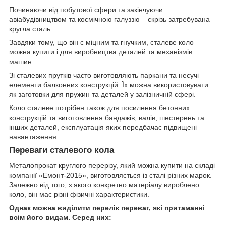
Починаючи від побутової сфери та закінчуючи
авіабудівництвом та космічною галуззю – скрізь затребувана
кругла сталь.
Завдяки тому, що він є міцним та гнучким, сталеве коло
можна купити і для виробництва деталей та механізмів
машин.
Зі сталевих прутків часто виготовляють паркани та несучі
елементи балконних конструкцій. Їх можна використовувати
як заготовки для пружин та деталей у залізничній сфері.
Коло сталеве потрібен також для посилення бетонних
конструкцій та виготовлення бандажів, валів, шестерень та
інших деталей, експлуатація яких передбачає підвищені
навантаження.
Переваги сталевого кола
Металопрокат круглого перерізу, який можна купити на складі
компанії «Емонт-2015», виготовляється із сталі різних марок.
Залежно від того, з якого конкретно матеріалу вироблено
коло, він має різні фізичні характеристики.
Однак можна виділити перелік переваг, які притаманні
всім його видам. Серед них: