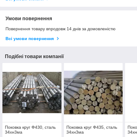
Умови повернення
Повернення товару впродовж 14 днів за домовленістю
Всі умови повернення
Подібні товари компанії
Поковка круг Ф430, сталь
Поковка круг Ф435, сталь
Поко
34хн3ма
34хн3ма
34х