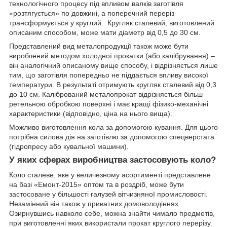
технологічного процесу під впливом валків заготівля
«розтягується» по довжині, а поперечний переріз
трансформується у круглий. Кругляк сталевий, виготовлений
описаним способом, може мати діаметр від 0,5 до 30 см.
Представлений вид металопродукції також може бути
вироблений методом холодної прокатки (або калібрування) –
він аналогічний описаному вище способу, і відрізняється лише
тим, що заготівля попередньо не піддається впливу високої
температури. В результаті отримують кругляк сталевий від 0,3
до 10 см. Калібрований металопрокат відрізняється більш
ретельною обробкою поверхні і має кращі фізико-механічні
характеристики (відповідно, ціна на нього вища).
Можливо виготовлення кола за допомогою кування. Для цього
потрібна силова дія на заготівлю за допомогою спецверстата
(гідропресу або кувальної машини).
У яких сферах виробництва застосовують коло?
Коло сталеве, яке у величезному асортименті представлене
на базі «Емонт-2015» оптом та в роздріб, може бути
застосоване у більшості галузей вітчизняної промисловості.
Незамінний він також у приватних домоволодіннях.
Озирнувшись навколо себе, можна знайти чимало предметів,
при виготовленні яких використали прокат круглого перерізу.