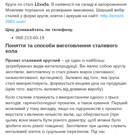
Круги по сталі
12хн3а
. В наявності на складі в запорожнення.
Можливе порізання за розмірами замовника. Ширший вибір
сталей у формі кругів, ковток і аркушів на сайті:
http://emont-
2001.com/
Ціну дізнавайтесь по телефону.
068-213-60-19
Поняття та способи виготовлення сталевого
кола
Прокат сталевий круглий
– це один із найбільш
затребуваних видів металопродукції. Він являє собою круглу
заготівлю, виготовлену із сталі різних марок (легованої,
низьколегованої, вуглецевої). Залежно від того, яка група
сталі використовують, формується кінцева ціна на продукцію
(крім того, вартість залежить від довжини виробу).
Коло сталеве отримують з використанням одного з трьох
методів: гарячої/холодної прокатки, а також кування. Перший
можливий у тому випадку, якщо на підприємстві є прокатні
верстати з великою кількістю валів, що обертаються (при
цьому вони мають бути різного діаметру, щоб можна було
зробити коло різної товщини). Заготівлею при цьому служить
металевий злиток із суцільним перетином. Під час