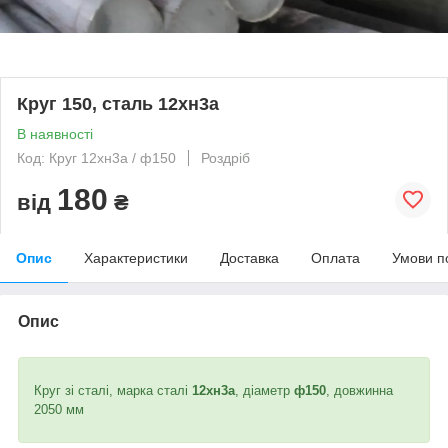
Круг 150, сталь 12хн3а
В наявності
Код: Круг 12хн3а / ф150
Роздріб
180
від
₴
Опис
Характеристики
Доставка
Оплата
Умови п
Опис
Круг зі сталі, марка сталі
12хн3а
, діаметр
ф150
, довжинна
2050 мм