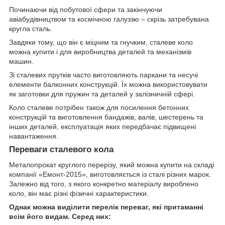
Починаючи від побутової сфери та закінчуючи
авіабудівництвом та космічною галуззю – скрізь затребувана
кругла сталь.
Завдяки тому, що він є міцним та гнучким, сталеве коло
можна купити і для виробництва деталей та механізмів
машин.
Зі сталевих прутків часто виготовляють паркани та несучі
елементи балконних конструкцій. Їх можна використовувати
як заготовки для пружин та деталей у залізничній сфері.
Коло сталеве потрібен також для посилення бетонних
конструкцій та виготовлення бандажів, валів, шестерень та
інших деталей, експлуатація яких передбачає підвищені
навантаження.
Переваги сталевого кола
Металопрокат круглого перерізу, який можна купити на складі
компанії «Емонт-2015», виготовляється із сталі різних марок.
Залежно від того, з якого конкретно матеріалу вироблено
коло, він має різні фізичні характеристики.
Однак можна виділити перелік переваг, які притаманні
всім його видам. Серед них: