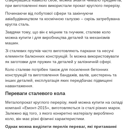
Озирнувшись навколо себе, можна знайти чимало предметів,
при виготовленні яких використали прокат круглого перерізу.
Починаючи від побутової сфери та закінчуючи
авіабудівництвом та космічною галуззю – скрізь затребувана
кругла сталь.
Завдяки тому, що він є міцним та гнучким, сталеве коло
можна купити і для виробництва деталей та механізмів
машин.
Зі сталевих прутків часто виготовляють паркани та несучі
елементи балконних конструкцій. Їх можна використовувати
як заготовки для пружин та деталей у залізничній сфері.
Коло сталеве потрібен також для посилення бетонних
конструкцій та виготовлення бандажів, валів, шестерень та
інших деталей, експлуатація яких передбачає підвищені
навантаження.
Переваги сталевого кола
Металопрокат круглого перерізу, який можна купити на складі
компанії «Емонт-2015», виготовляється із сталі різних марок.
Залежно від того, з якого конкретно матеріалу вироблено
коло, він має різні фізичні характеристики.
Однак можна виділити перелік переваг, які притаманні