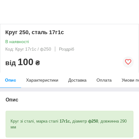
Круг 250, сталь 17г1с
В наявності
Код: Круг 17г1с / ф250
Роздріб
100
від
₴
Опис
Характеристики
Доставка
Оплата
Умови п
Опис
Круг зі сталі, марка сталі
17г1с,
діаметр
ф250
, довжинна 290
мм