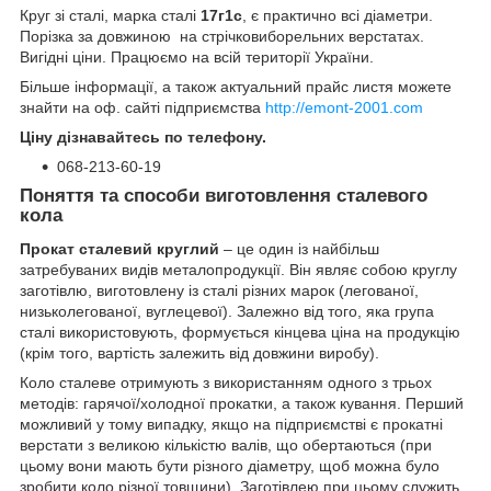
Круг зі сталі, марка сталі
17г1с
, є практично всі діаметри.
Порізка за довжиною на стрічковиборельних верстатах.
Вигідні ціни. Працюємо на всій території України.
Більше інформації, а також актуальний прайс листя можете
знайти на оф. сайті підприємства
http://emont-2001.com
Ціну дізнавайтесь по телефону.
068-213-60-19
Поняття та способи виготовлення сталевого
кола
Прокат сталевий круглий
– це один із найбільш
затребуваних видів металопродукції. Він являє собою круглу
заготівлю, виготовлену із сталі різних марок (легованої,
низьколегованої, вуглецевої). Залежно від того, яка група
сталі використовують, формується кінцева ціна на продукцію
(крім того, вартість залежить від довжини виробу).
Коло сталеве отримують з використанням одного з трьох
методів: гарячої/холодної прокатки, а також кування. Перший
можливий у тому випадку, якщо на підприємстві є прокатні
верстати з великою кількістю валів, що обертаються (при
цьому вони мають бути різного діаметру, щоб можна було
зробити коло різної товщини). Заготівлею при цьому служить