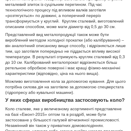
металевий злиток із суцільним перетином. Під час
технологічного процесу під впливом валків заготівля
«розтягується» по довжині, а поперечний переріз
трансформується у круглий. Кругляк сталевий, виготовлений
описаним способом, може мати діаметр від 0,5 до 30 см.
Представлений вид металопродукції також може бути
вироблений методом холодної прокатки (або калібрування) –
він аналогічний описаному вище способу, і відрізняється лише
тим, що заготівля попередньо не піддається впливу високої
температури. В результаті отримують кругляк сталевий від 0,3
до 10 см. Калібрований металопрокат відрізняється більш
ретельною обробкою поверхні і має кращі фізико-механічні
характеристики (відповідно, ціна на нього вища).
Можливо виготовлення кола за допомогою кування. Для цього
потрібна силова дія на заготівлю за допомогою спецверстата
(гідропресу або кувальної машини).
У яких сферах виробництва застосовують коло?
Коло сталеве, яке у величезному асортименті представлене
на базі «Емонт-2015» оптом та в роздріб, може бути
застосоване у більшості галузей вітчизняної промисловості.
Незамінний він також у приватних домоволодіннях.