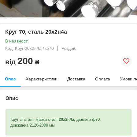
Круг 70, сталь 20х2н4а
В наявності
Код: Круг 20х2н4а / ф70
Роздріб
200
від
₴
Опис
Характеристики
Доставка
Оплата
Умови п
Опис
Круг зі сталі, марка сталі
20х2н4а,
діаметр
ф70
,
довжинна 2120-2800 мм