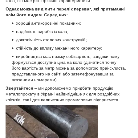
коло, він має різні фізичні характеристики.
Однак можна виділити перелік переваг, які притаманні
всім його видам. Серед них:
хороші антикорозійні показники;
надійність виробів із кола;
довговічність сталевих конструкцій;
стійкість до впливу механічного характеру;
виробництва має низьку собівартість, завдяки чому
формується доступна ціна на коло (дізнатися точну
його вартість за метр можна за допомогою прайс-листа,
представленого на сайті або зателефонувавши за
вказаними номерами).
Звертайтеся
– ми допоможемо придбати продукцію
металопрокату в Україні найвигідніше як для роздрібних
клієнтів, так і для величезних промислових підприємств.