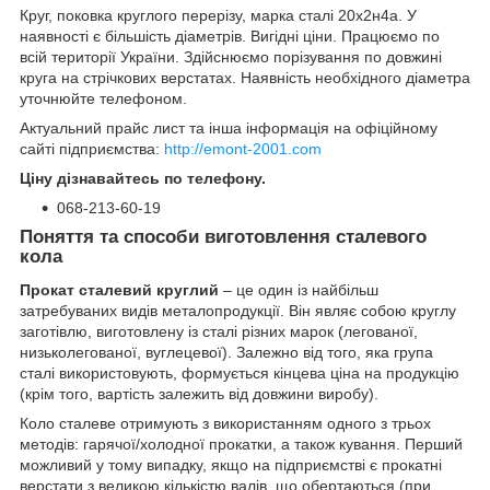
Круг, поковка круглого перерізу, марка сталі 20х2н4а. У
наявності є більшість діаметрів. Вигідні ціни. Працюємо по
всій території України. Здійснюємо порізування по довжині
круга на стрічкових верстатах. Наявність необхідного діаметра
уточнюйте телефоном.
Актуальний прайс лист та інша інформація на офіційному
сайті підприємства:
http://emont-2001.com
Ціну дізнавайтесь по телефону.
068-213-60-19
Поняття та способи виготовлення сталевого
кола
Прокат сталевий круглий
– це один із найбільш
затребуваних видів металопродукції. Він являє собою круглу
заготівлю, виготовлену із сталі різних марок (легованої,
низьколегованої, вуглецевої). Залежно від того, яка група
сталі використовують, формується кінцева ціна на продукцію
(крім того, вартість залежить від довжини виробу).
Коло сталеве отримують з використанням одного з трьох
методів: гарячої/холодної прокатки, а також кування. Перший
можливий у тому випадку, якщо на підприємстві є прокатні
верстати з великою кількістю валів, що обертаються (при