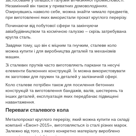
застосоване у більшості галузей вітчизняної промисловості.
Незамінний він також у приватних домоволодіннях.
Озирнувшись навколо себе, можна знайти чимало предметів,
при виготовленні яких використали прокат круглого перерізу.
Починаючи від побутової сфери та закінчуючи
авіабудівництвом та космічною галуззю – скрізь затребувана
кругла сталь.
Завдяки тому, що він є міцним та гнучким, сталеве коло
можна купити і для виробництва деталей та механізмів
машин.
Зі сталевих прутків часто виготовляють паркани та несучі
елементи балконних конструкцій. Їх можна використовувати
як заготовки для пружин та деталей у залізничній сфері.
Коло сталеве потрібен також для посилення бетонних
конструкцій та виготовлення бандажів, валів, шестерень та
інших деталей, експлуатація яких передбачає підвищені
навантаження.
Переваги сталевого кола
Металопрокат круглого перерізу, який можна купити на складі
компанії «Емонт-2015», виготовляється із сталі різних марок.
Залежно від того, з якого конкретно матеріалу вироблено