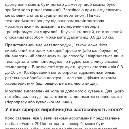
цьому вони мають бути різного діаметру, щоб можна було
зробити коло різної товщини). Заготівлею при цьому служить
металевий злиток із суцільним перетином. Під час
технологічного процесу під впливом валків заготівля
«розтягується» по довжині, а поперечний переріз
трансформується у круглий. Кругляк сталевий, виготовлений
описаним способом, може мати діаметр від 0,5 до 30 см.
Представлений вид металопродукції також може бути
вироблений методом холодної прокатки (або калібрування) –
він аналогічний описаному вище способу, і відрізняється лише
тим, що заготівля попередньо не піддається впливу високої
температури. В результаті отримують кругляк сталевий від 0,3
до 10 см. Калібрований металопрокат відрізняється більш
ретельною обробкою поверхні і має кращі фізико-механічні
характеристики (відповідно, ціна на нього вища).
Можливо виготовлення кола за допомогою кування. Для цього
потрібна силова дія на заготівлю за допомогою спецверстата
(гідропресу або кувальної машини).
У яких сферах виробництва застосовують коло?
Коло сталеве, яке у величезному асортименті представлене
на базі «Емонт-2015» оптом та в роздріб, може бути