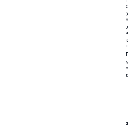
П
с
З
м
З
я
К
і
М
м
О