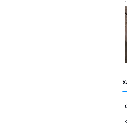
к
Х
К