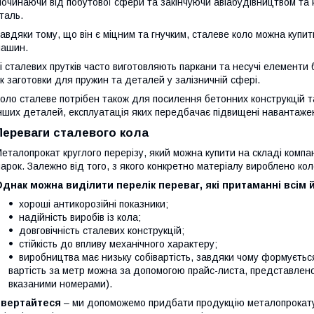
очинаючи від побутової сфери та закінчуючи авіабудівництвом та 
таль.
авдяки тому, що він є міцним та гнучким, сталеве коло можна купи
ашин.
і сталевих прутків часто виготовляють паркани та несучі елементи
к заготовки для пружин та деталей у залізничній сфері.
оло сталеве потрібен також для посилення бетонних конструкцій т
нших деталей, експлуатація яких передбачає підвищені навантаже
Переваги сталевого кола
еталопрокат круглого перерізу, який можна купити на складі компан
арок. Залежно від того, з якого конкретно матеріалу вироблено коло
днак можна виділити перелік переваг, які притаманні всім 
хороші антикорозійні показники;
надійність виробів із кола;
довговічність сталевих конструкцій;
стійкість до впливу механічного характеру;
виробництва має низьку собівартість, завдяки чому формується
вартість за метр можна за допомогою прайс-листа, представлен
вказаними номерами).
Звертайтеся
– ми допоможемо придбати продукцію металопрокату 