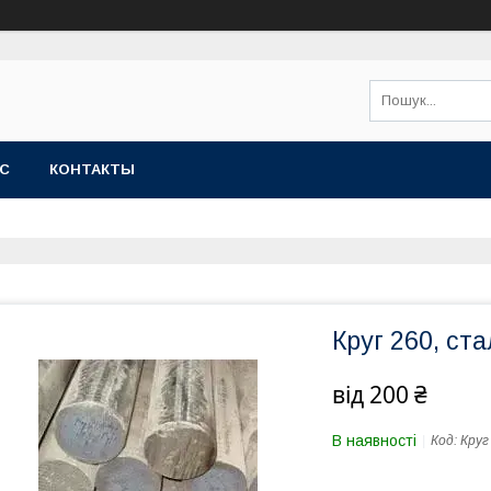
АС
КОНТАКТЫ
Круг 260, ст
від
200 ₴
В наявності
Код:
Круг