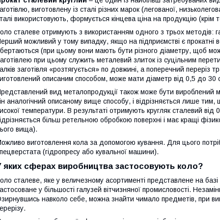
Прокат сталевий круглий
– це один із найбільш затребуваних вид
аготівлю, виготовлену із сталі різних марок (легованої, низьколегов
талі використовують, формується кінцева ціна на продукцію (крім т
оло сталеве отримують з використанням одного з трьох методів: га
ерший можливий у тому випадку, якщо на підприємстві є прокатні в
бертаються (при цьому вони мають бути різного діаметру, щоб мож
аготівлею при цьому служить металевий злиток із суцільним перети
алків заготівля «розтягується» по довжині, а поперечний переріз 
иготовлений описаним способом, може мати діаметр від 0,5 до 30 
редставлений вид металопродукції також може бути вироблений м
ін аналогічний описаному вище способу, і відрізняється лише тим,
исокої температури. В результаті отримують кругляк сталевий від 
ідрізняється більш ретельною обробкою поверхні і має кращі фізико
ього вища).
ожливо виготовлення кола за допомогою кування. Для цього потрі
пецверстата (гідропресу або кувальної машини).
У яких сферах виробництва застосовують коло?
оло сталеве, яке у величезному асортименті представлене на базі
астосоване у більшості галузей вітчизняної промисловості. Незамі
зирнувшись навколо себе, можна знайти чимало предметів, при виг
ерерізу.