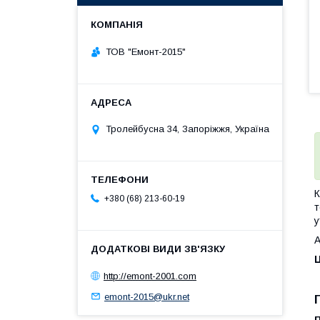
ТОВ "Емонт-2015"
Тролейбусна 34, Запоріжжя, Україна
К
+380 (68) 213-60-19
т
у
А
Ц
http://emont-2001.com
emont-2015@ukr.net