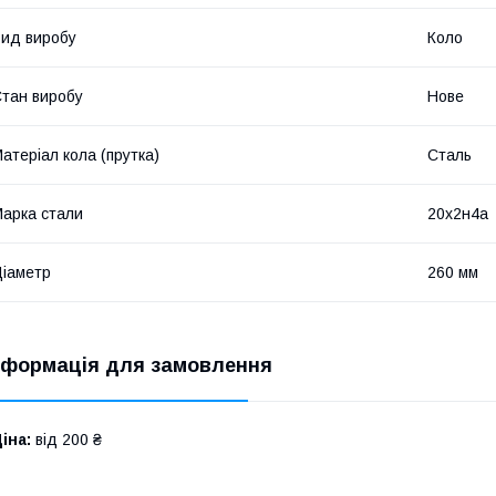
ид виробу
Коло
тан виробу
Нове
атеріал кола (прутка)
Сталь
арка стали
20х2н4а
іаметр
260 мм
нформація для замовлення
іна:
від 200 ₴