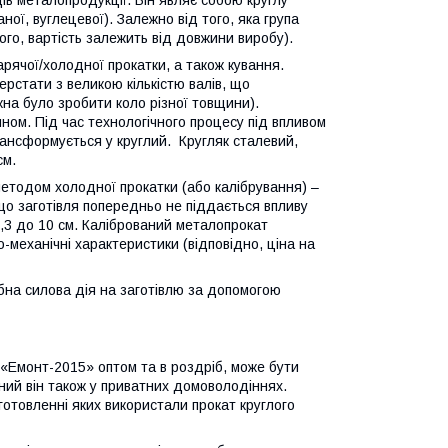
ів металопродукції. Він являє собою круглу
аної, вуглецевої). Залежно від того, яка група
ого, вартість залежить від довжини виробу).
рячої/холодної прокатки, а також кування.
ерстати з великою кількістю валів, що
на було зробити коло різної товщини).
ном. Під час технологічного процесу під впливом
трансформується у круглий. Кругляк сталевий,
см.
етодом холодної прокатки (або калібрування) –
 що заготівля попередньо не піддається впливу
0,3 до 10 см. Калібрований металопрокат
-механічні характеристики (відповідно, ціна на
бна силова дія на заготівлю за допомогою
 «Емонт-2015» оптом та в роздріб, може бути
нний він також у приватних домоволодіннях.
отовленні яких використали прокат круглого