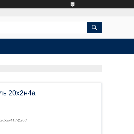
аль 20х2н4а
 20х2н4а / ф260