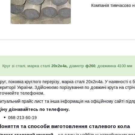
Компанія тимчасово 
Круг зі сталі, марка сталі
20х2н4а,
діаметр
ф260
, довжинна 4100 мм
руг, поковка круглого перерізу, марка сталі 20х2н4а. У наявності є 
ериторії України. Здійснюємо порізування по довжині круга на стрі
точнюйте телефоном.
ктуальний прайс лист та інша інформація на офіційному сайті під
іну дізнавайтесь по телефону.
068-213-60-19
Поняття та способи виготовлення сталевого кола