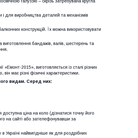
космічною галуззю – скрізь затребувана кругла
ти і для виробництва деталей та механізмів
 балконних конструкцій. Їх можна використовувати
а виготовлення бандажів, валів, шестерень та
ння.
ії «Емонт-2015», виготовляється із сталі різних
, він має різні фізичні характеристики.
його видам. Серед них:
 доступна ціна на коло (дізнатися точну його
ого на сайті або зателефонувавши за
в Україні найвигідніше як для роздрібних