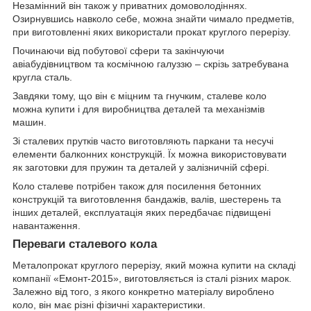
Незамінний він також у приватних домоволодіннях.
Озирнувшись навколо себе, можна знайти чимало предметів,
при виготовленні яких використали прокат круглого перерізу.
Починаючи від побутової сфери та закінчуючи
авіабудівництвом та космічною галуззю – скрізь затребувана
кругла сталь.
Завдяки тому, що він є міцним та гнучким, сталеве коло
можна купити і для виробництва деталей та механізмів
машин.
Зі сталевих прутків часто виготовляють паркани та несучі
елементи балконних конструкцій. Їх можна використовувати
як заготовки для пружин та деталей у залізничній сфері.
Коло сталеве потрібен також для посилення бетонних
конструкцій та виготовлення бандажів, валів, шестерень та
інших деталей, експлуатація яких передбачає підвищені
навантаження.
Переваги сталевого кола
Металопрокат круглого перерізу, який можна купити на складі
компанії «Емонт-2015», виготовляється із сталі різних марок.
Залежно від того, з якого конкретно матеріалу вироблено
коло, він має різні фізичні характеристики.