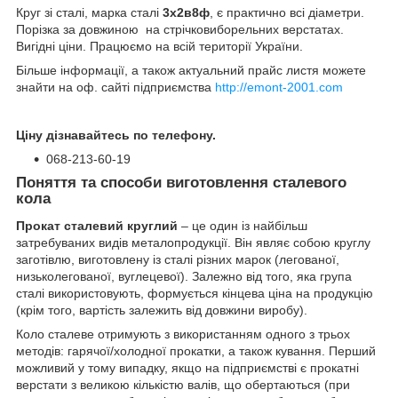
Круг зі сталі, марка сталі
3х2в8ф
, є практично всі діаметри.
Порізка за довжиною на стрічковиборельних верстатах.
Вигідні ціни. Працюємо на всій території України.
Більше інформації, а також актуальний прайс листя можете
знайти на оф. сайті підприємства
http://emont-2001.com
Ціну дізнавайтесь по телефону.
068-213-60-19
Поняття та способи виготовлення сталевого
кола
Прокат сталевий круглий
– це один із найбільш
затребуваних видів металопродукції. Він являє собою круглу
заготівлю, виготовлену із сталі різних марок (легованої,
низьколегованої, вуглецевої). Залежно від того, яка група
сталі використовують, формується кінцева ціна на продукцію
(крім того, вартість залежить від довжини виробу).
Коло сталеве отримують з використанням одного з трьох
методів: гарячої/холодної прокатки, а також кування. Перший
можливий у тому випадку, якщо на підприємстві є прокатні
верстати з великою кількістю валів, що обертаються (при