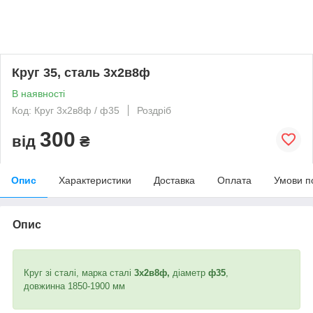
Круг 35, сталь 3х2в8ф
В наявності
Код: Круг 3х2в8ф / ф35
Роздріб
300
від
₴
Опис
Характеристики
Доставка
Оплата
Умови п
Опис
Круг зі сталі, марка сталі
3х2в8ф,
діаметр
ф35
,
довжинна 1850-1900 мм