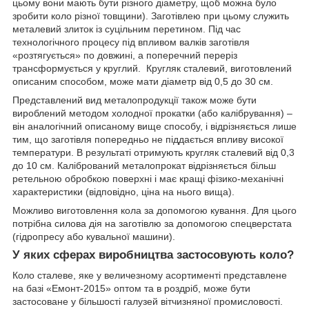
цьому вони мають бути різного діаметру, щоб можна було
зробити коло різної товщини). Заготівлею при цьому служить
металевий злиток із суцільним перетином. Під час
технологічного процесу під впливом валків заготівля
«розтягується» по довжині, а поперечний переріз
трансформується у круглий. Кругляк сталевий, виготовлений
описаним способом, може мати діаметр від 0,5 до 30 см.
Представлений вид металопродукції також може бути
вироблений методом холодної прокатки (або калібрування) –
він аналогічний описаному вище способу, і відрізняється лише
тим, що заготівля попередньо не піддається впливу високої
температури. В результаті отримують кругляк сталевий від 0,3
до 10 см. Калібрований металопрокат відрізняється більш
ретельною обробкою поверхні і має кращі фізико-механічні
характеристики (відповідно, ціна на нього вища).
Можливо виготовлення кола за допомогою кування. Для цього
потрібна силова дія на заготівлю за допомогою спецверстата
(гідропресу або кувальної машини).
У яких сферах виробництва застосовують коло?
Коло сталеве, яке у величезному асортименті представлене
на базі «Емонт-2015» оптом та в роздріб, може бути
застосоване у більшості галузей вітчизняної промисловості.