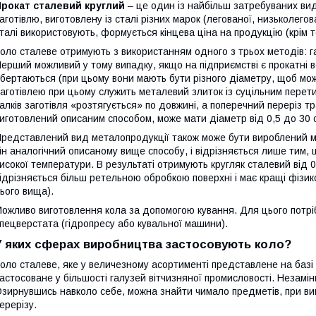
Прокат сталевий круглий
– це один із найбільш затребуваних вид
аготівлю, виготовлену із сталі різних марок (легованої, низьколегов
талі використовують, формується кінцева ціна на продукцію (крім т
оло сталеве отримують з використанням одного з трьох методів: га
ерший можливий у тому випадку, якщо на підприємстві є прокатні в
бертаються (при цьому вони мають бути різного діаметру, щоб мож
аготівлею при цьому служить металевий злиток із суцільним перети
алків заготівля «розтягується» по довжині, а поперечний переріз 
иготовлений описаним способом, може мати діаметр від 0,5 до 30 
редставлений вид металопродукції також може бути вироблений м
ін аналогічний описаному вище способу, і відрізняється лише тим,
исокої температури. В результаті отримують кругляк сталевий від 
ідрізняється більш ретельною обробкою поверхні і має кращі фізико
ього вища).
ожливо виготовлення кола за допомогою кування. Для цього потрі
пецверстата (гідропресу або кувальної машини).
У яких сферах виробництва застосовують коло?
оло сталеве, яке у величезному асортименті представлене на базі
астосоване у більшості галузей вітчизняної промисловості. Незамі
зирнувшись навколо себе, можна знайти чимало предметів, при виг
ерерізу.