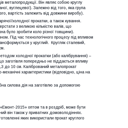
ів металопродукції. Він являє собою круглу
аної, вуглецевої). Залежно від того, яка група
ого, вартість залежить від довжини виробу).
рячої/холодної прокатки, а також кування.
ерстати з великою кількістю валів, що
на було зробити коло різної товщини).
ном. Під час технологічного процесу під впливом
трансформується у круглий. Кругляк сталевий,
см.
етодом холодної прокатки (або калібрування) –
 що заготівля попередньо не піддається впливу
0,3 до 10 см. Калібрований металопрокат
-механічні характеристики (відповідно, ціна на
бна силова дія на заготівлю за допомогою
 «Емонт-2015» оптом та в роздріб, може бути
нний він також у приватних домоволодіннях.
отовленні яких використали прокат круглого