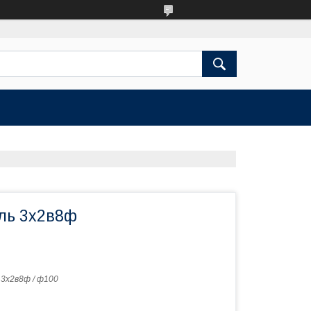
аль 3х2в8ф
 3х2в8ф / ф100