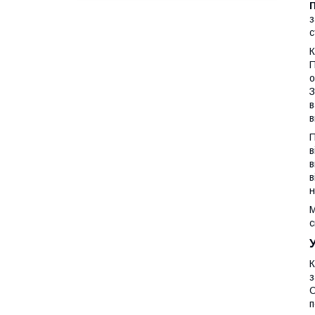
з
с
К
П
о
З
в
в
П
в
в
в
н
М
с
К
з
О
п