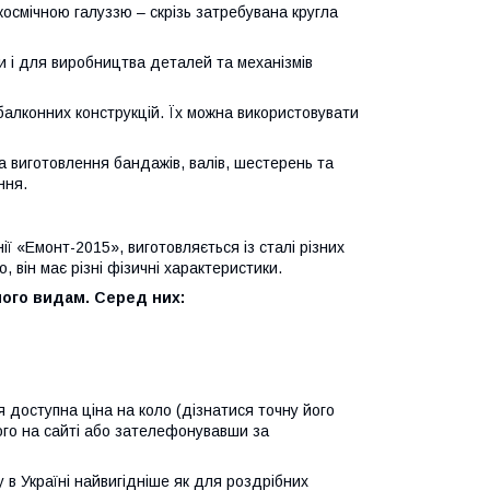
космічною галуззю – скрізь затребувана кругла
ти і для виробництва деталей та механізмів
 балконних конструкцій. Їх можна використовувати
а виготовлення бандажів, валів, шестерень та
ння.
ії «Емонт-2015», виготовляється із сталі різних
, він має різні фізичні характеристики.
його видам. Серед них:
 доступна ціна на коло (дізнатися точну його
ого на сайті або зателефонувавши за
в Україні найвигідніше як для роздрібних