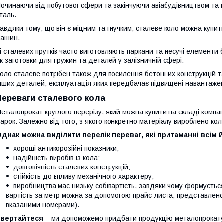
очинаючи від побутової сфери та закінчуючи авіабудівництвом та 
таль.
авдяки тому, що він є міцним та гнучким, сталеве коло можна купи
ашин.
і сталевих прутків часто виготовляють паркани та несучі елементи
к заготовки для пружин та деталей у залізничній сфері.
оло сталеве потрібен також для посилення бетонних конструкцій т
нших деталей, експлуатація яких передбачає підвищені навантаже
Переваги сталевого кола
еталопрокат круглого перерізу, який можна купити на складі компан
арок. Залежно від того, з якого конкретно матеріалу вироблено коло
днак можна виділити перелік переваг, які притаманні всім 
хороші антикорозійні показники;
надійність виробів із кола;
довговічність сталевих конструкцій;
стійкість до впливу механічного характеру;
виробництва має низьку собівартість, завдяки чому формується
вартість за метр можна за допомогою прайс-листа, представлен
вказаними номерами).
Звертайтеся
– ми допоможемо придбати продукцію металопрокату 