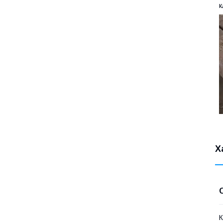
к
Х
К