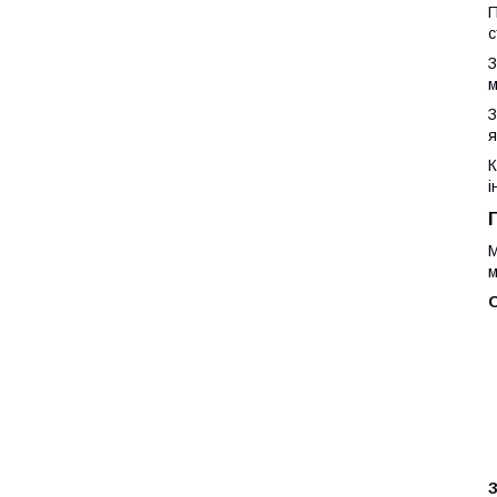
П
с
З
м
З
я
К
і
М
м
О