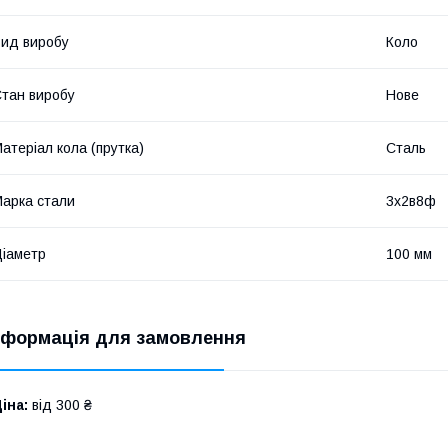
ид виробу
Коло
тан виробу
Нове
атеріал кола (прутка)
Сталь
арка стали
3х2в8ф
іаметр
100 мм
нформація для замовлення
іна:
від 300 ₴