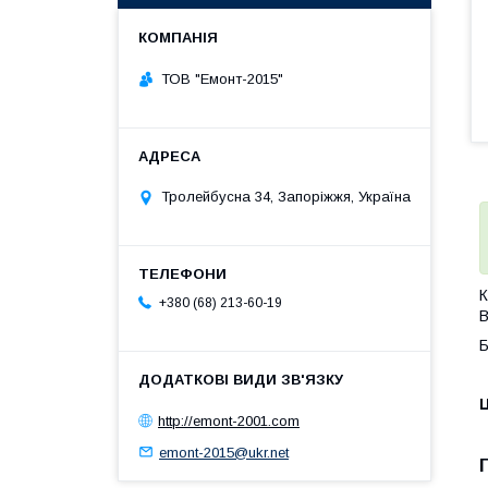
ТОВ "Емонт-2015"
Тролейбусна 34, Запоріжжя, Україна
К
+380 (68) 213-60-19
В
Б
Ц
http://emont-2001.com
emont-2015@ukr.net