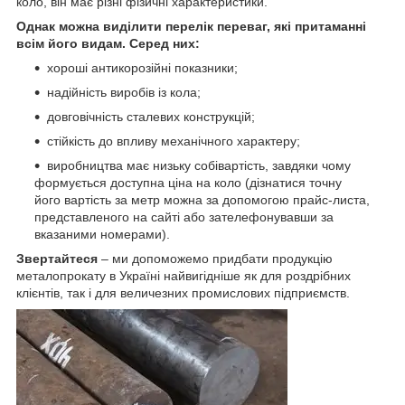
коло, він має різні фізичні характеристики.
Однак можна виділити перелік переваг, які притаманні
всім його видам. Серед них:
хороші антикорозійні показники;
надійність виробів із кола;
довговічність сталевих конструкцій;
стійкість до впливу механічного характеру;
виробництва має низьку собівартість, завдяки чому
формується доступна ціна на коло (дізнатися точну
його вартість за метр можна за допомогою прайс-листа,
представленого на сайті або зателефонувавши за
вказаними номерами).
Звертайтеся
– ми допоможемо придбати продукцію
металопрокату в Україні найвигідніше як для роздрібних
клієнтів, так і для величезних промислових підприємств.