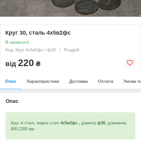
Круг 30, сталь 4х5в2фс
В наявності
Код: Круг 4х5в2фс / ф30
Роздріб
220
від
₴
Опис
Характеристики
Доставка
Оплата
Умови п
Опис
Круг зі сталі, марка сталі
4х5в2фс ,
діаметр
ф30,
довжинна
900-2280 мм