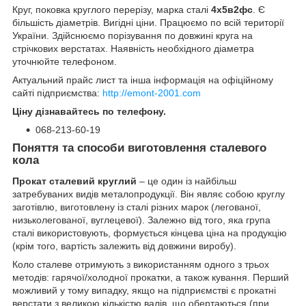
Круг, поковка круглого перерізу, марка сталі
4х5в2фс
. Є
більшість діаметрів. Вигідні ціни. Працюємо по всій території
України. Здійснюємо порізування по довжині круга на
стрічкових верстатах. Наявність необхідного діаметра
уточнюйте телефоном.
Актуальний прайс лист та інша інформація на офіційному
сайті підприємства:
http://emont-2001.com
Ціну дізнавайтесь по телефону.
068-213-60-19
Поняття та способи виготовлення сталевого
кола
Прокат сталевий круглий
– це один із найбільш
затребуваних видів металопродукції. Він являє собою круглу
заготівлю, виготовлену із сталі різних марок (легованої,
низьколегованої, вуглецевої). Залежно від того, яка група
сталі використовують, формується кінцева ціна на продукцію
(крім того, вартість залежить від довжини виробу).
Коло сталеве отримують з використанням одного з трьох
методів: гарячої/холодної прокатки, а також кування. Перший
можливий у тому випадку, якщо на підприємстві є прокатні
верстати з великою кількістю валів, що обертаються (при