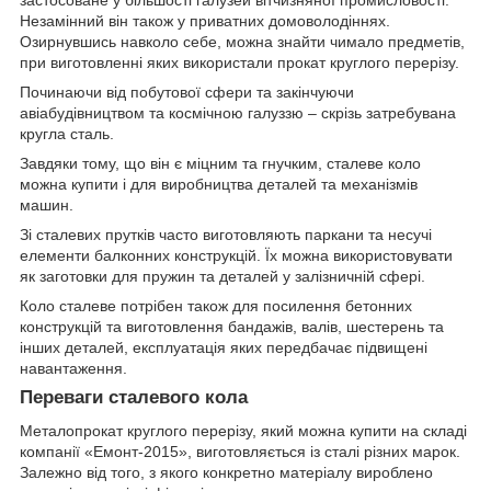
застосоване у більшості галузей вітчизняної промисловості.
Незамінний він також у приватних домоволодіннях.
Озирнувшись навколо себе, можна знайти чимало предметів,
при виготовленні яких використали прокат круглого перерізу.
Починаючи від побутової сфери та закінчуючи
авіабудівництвом та космічною галуззю – скрізь затребувана
кругла сталь.
Завдяки тому, що він є міцним та гнучким, сталеве коло
можна купити і для виробництва деталей та механізмів
машин.
Зі сталевих прутків часто виготовляють паркани та несучі
елементи балконних конструкцій. Їх можна використовувати
як заготовки для пружин та деталей у залізничній сфері.
Коло сталеве потрібен також для посилення бетонних
конструкцій та виготовлення бандажів, валів, шестерень та
інших деталей, експлуатація яких передбачає підвищені
навантаження.
Переваги сталевого кола
Металопрокат круглого перерізу, який можна купити на складі
компанії «Емонт-2015», виготовляється із сталі різних марок.
Залежно від того, з якого конкретно матеріалу вироблено