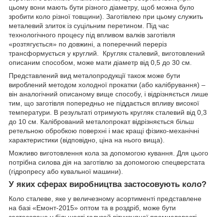
цьому вони мають бути різного діаметру, щоб можна було
зробити коло різної товщини). Заготівлею при цьому служить
металевий злиток із суцільним перетином. Під час
технологічного процесу під впливом валків заготівля
«розтягується» по довжині, а поперечний переріз
трансформується у круглий. Кругляк сталевий, виготовлений
описаним способом, може мати діаметр від 0,5 до 30 см.
Представлений вид металопродукції також може бути
вироблений методом холодної прокатки (або калібрування) –
він аналогічний описаному вище способу, і відрізняється лише
тим, що заготівля попередньо не піддається впливу високої
температури. В результаті отримують кругляк сталевий від 0,3
до 10 см. Калібрований металопрокат відрізняється більш
ретельною обробкою поверхні і має кращі фізико-механічні
характеристики (відповідно, ціна на нього вища).
Можливо виготовлення кола за допомогою кування. Для цього
потрібна силова дія на заготівлю за допомогою спецверстата
(гідропресу або кувальної машини).
У яких сферах виробництва застосовують коло?
Коло сталеве, яке у величезному асортименті представлене
на базі «Емонт-2015» оптом та в роздріб, може бути