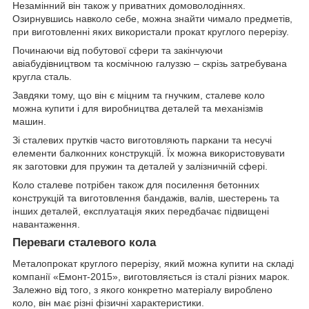
Незамінний він також у приватних домоволодіннях.
Озирнувшись навколо себе, можна знайти чимало предметів,
при виготовленні яких використали прокат круглого перерізу.
Починаючи від побутової сфери та закінчуючи
авіабудівництвом та космічною галуззю – скрізь затребувана
кругла сталь.
Завдяки тому, що він є міцним та гнучким, сталеве коло
можна купити і для виробництва деталей та механізмів
машин.
Зі сталевих прутків часто виготовляють паркани та несучі
елементи балконних конструкцій. Їх можна використовувати
як заготовки для пружин та деталей у залізничній сфері.
Коло сталеве потрібен також для посилення бетонних
конструкцій та виготовлення бандажів, валів, шестерень та
інших деталей, експлуатація яких передбачає підвищені
навантаження.
Переваги сталевого кола
Металопрокат круглого перерізу, який можна купити на складі
компанії «Емонт-2015», виготовляється із сталі різних марок.
Залежно від того, з якого конкретно матеріалу вироблено
коло, він має різні фізичні характеристики.