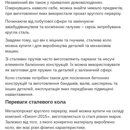
Незамінний він також у приватних домоволодіннях.
Озирнувшись навколо себе, можна знайти чимало предметів,
при виготовленні яких використали прокат круглого перерізу.
Починаючи від побутової сфери та закінчуючи
авіабудівництвом та космічною галуззю – скрізь затребувана
кругла сталь.
Завдяки тому, що він є міцним та гнучким, сталеве коло
можна купити і для виробництва деталей та механізмів
машин.
Зі сталевих прутків часто виготовляють паркани та несучі
елементи балконних конструкцій. Їх можна використовувати
як заготовки для пружин та деталей у залізничній сфері.
Коло сталеве потрібен також для посилення бетонних
конструкцій та виготовлення бандажів, валів, шестерень та
інших деталей, експлуатація яких передбачає підвищені
навантаження.
Переваги сталевого кола
Металопрокат круглого перерізу, який можна купити на складі
компанії «Емонт-2015», виготовляється із сталі різних марок.
Залежно від того, з якого конкретно матеріалу вироблено
коло, він має різні фізичні характеристики.