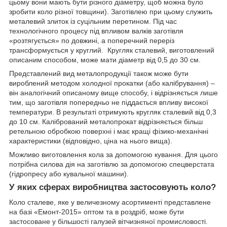
цьому вони мають бути різного діаметру, щоб можна було
зробити коло різної товщини). Заготівлею при цьому служить
металевий злиток із суцільним перетином. Під час
технологічного процесу під впливом валків заготівля
«розтягується» по довжині, а поперечний переріз
трансформується у круглий. Кругляк сталевий, виготовлений
описаним способом, може мати діаметр від 0,5 до 30 см.
Представлений вид металопродукції також може бути
вироблений методом холодної прокатки (або калібрування) –
він аналогічний описаному вище способу, і відрізняється лише
тим, що заготівля попередньо не піддається впливу високої
температури. В результаті отримують кругляк сталевий від 0,3
до 10 см. Калібрований металопрокат відрізняється більш
ретельною обробкою поверхні і має кращі фізико-механічні
характеристики (відповідно, ціна на нього вища).
Можливо виготовлення кола за допомогою кування. Для цього
потрібна силова дія на заготівлю за допомогою спецверстата
(гідропресу або кувальної машини).
У яких сферах виробництва застосовують коло?
Коло сталеве, яке у величезному асортименті представлене
на базі «Емонт-2015» оптом та в роздріб, може бути
застосоване у більшості галузей вітчизняної промисловості.