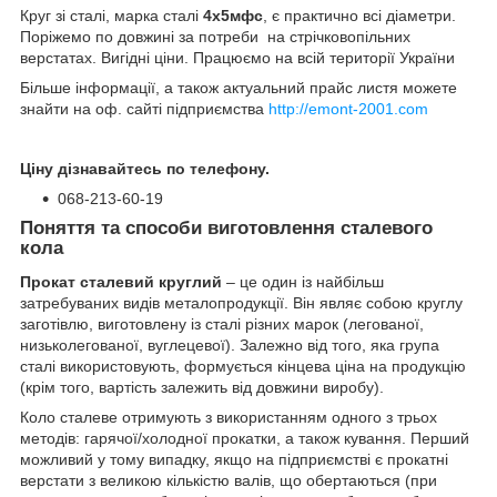
Круг зі сталі, марка сталі
4х5мфс
, є практично всі діаметри.
Поріжемо по довжині за потреби на стрічковопільних
верстатах. Вигідні ціни. Працюємо на всій території України
Більше інформації, а також актуальний прайс листя можете
знайти на оф. сайті підприємства
http://emont-2001.com
Ціну дізнавайтесь по телефону.
068-213-60-19
Поняття та способи виготовлення сталевого
кола
Прокат сталевий круглий
– це один із найбільш
затребуваних видів металопродукції. Він являє собою круглу
заготівлю, виготовлену із сталі різних марок (легованої,
низьколегованої, вуглецевої). Залежно від того, яка група
сталі використовують, формується кінцева ціна на продукцію
(крім того, вартість залежить від довжини виробу).
Коло сталеве отримують з використанням одного з трьох
методів: гарячої/холодної прокатки, а також кування. Перший
можливий у тому випадку, якщо на підприємстві є прокатні
верстати з великою кількістю валів, що обертаються (при