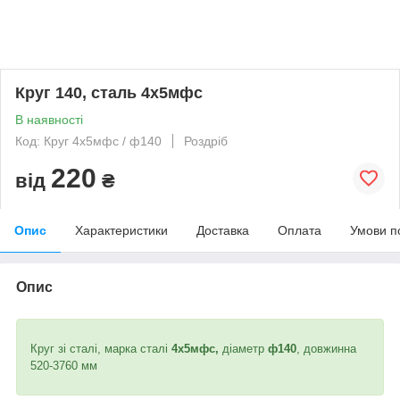
Круг 140, сталь 4х5мфс
В наявності
Код: Круг 4х5мфс / ф140
Роздріб
220
від
₴
Опис
Характеристики
Доставка
Оплата
Умови п
Опис
Круг зі сталі, марка сталі
4х5мфс,
діаметр
ф140
, довжинна
520-3760 мм