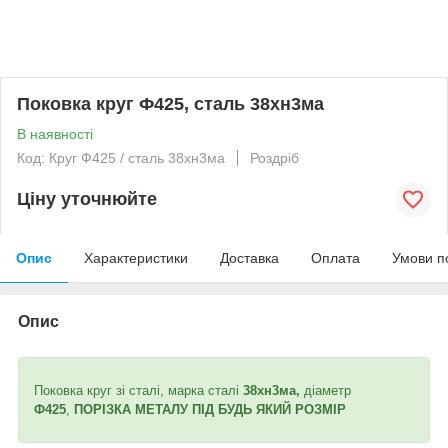
Поковка круг Ф425, сталь 38хн3ма
В наявності
Код: Круг Ф425 / сталь 38хн3ма
Роздріб
Ціну уточнюйте
Опис
Характеристики
Доставка
Оплата
Умови п
Опис
Поковка круг зі сталі, марка сталі
38хн3ма,
діаметр
Ф425
,
ПОРІЗКА МЕТАЛУ ПІД БУДЬ ЯКИЙ РОЗМІР