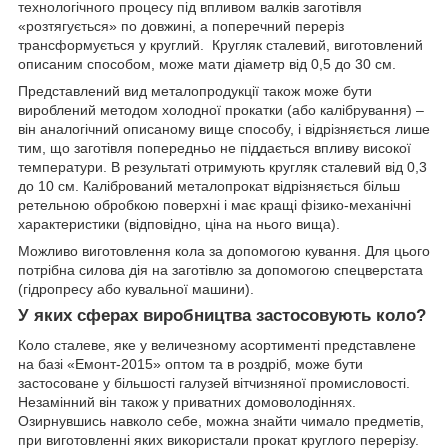
технологічного процесу під впливом валків заготівля
«розтягується» по довжині, а поперечний переріз
трансформується у круглий. Кругляк сталевий, виготовлений
описаним способом, може мати діаметр від 0,5 до 30 см.
Представлений вид металопродукції також може бути
вироблений методом холодної прокатки (або калібрування) –
він аналогічний описаному вище способу, і відрізняється лише
тим, що заготівля попередньо не піддається впливу високої
температури. В результаті отримують кругляк сталевий від 0,3
до 10 см. Калібрований металопрокат відрізняється більш
ретельною обробкою поверхні і має кращі фізико-механічні
характеристики (відповідно, ціна на нього вища).
Можливо виготовлення кола за допомогою кування. Для цього
потрібна силова дія на заготівлю за допомогою спецверстата
(гідропресу або кувальної машини).
У яких сферах виробництва застосовують коло?
Коло сталеве, яке у величезному асортименті представлене
на базі «Емонт-2015» оптом та в роздріб, може бути
застосоване у більшості галузей вітчизняної промисловості.
Незамінний він також у приватних домоволодіннях.
Озирнувшись навколо себе, можна знайти чимало предметів,
при виготовленні яких використали прокат круглого перерізу.