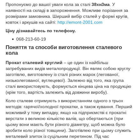
Пропонуємо до вашої уваги кола за сталі
38хн3ма
. У
наявності на складі в запорожнення. Можливе порізання за
розмірами замовника. Ширший вибір сталей у формі кругів,
ковток і аркушів на сайті:
http://emont-2001.com
Ціну дізнавайтесь по телефону.
068-213-60-19
Поняття та способи виготовлення сталевого
кола
Прокат сталевий круглий
– це один із найбільш
затребуваних видів металопродукції. Він являє собою круглу
заготівлю, виготовлену із сталі різних марок (легованої,
низьколегованої, вуглецевої). Залежно від того, яка група
сталі використовують, формується кінцева ціна на продукцію
(крім того, вартість залежить від довжини виробу).
Коло сталеве отримують з використанням одного з трьох
методів: гарячої/холодної прокатки, а також кування. Перший
можливий у тому випадку, якщо на підприємстві є прокатні
верстати з великою кількістю валів, що обертаються (при
цьому вони мають бути різного діаметру, щоб можна було
зробити коло різної товщини). Заготівлею при цьому служить
металевий злиток із суцільним перетином. Під час