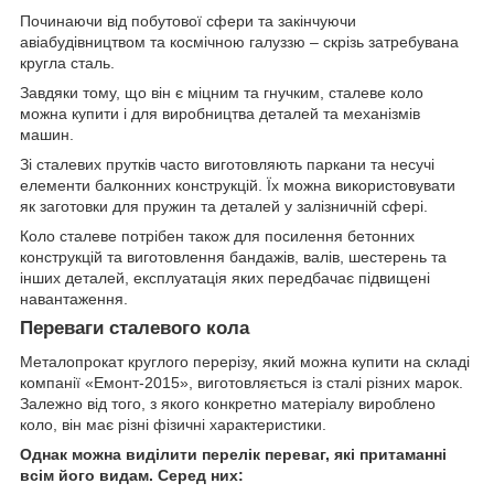
Починаючи від побутової сфери та закінчуючи
авіабудівництвом та космічною галуззю – скрізь затребувана
кругла сталь.
Завдяки тому, що він є міцним та гнучким, сталеве коло
можна купити і для виробництва деталей та механізмів
машин.
Зі сталевих прутків часто виготовляють паркани та несучі
елементи балконних конструкцій. Їх можна використовувати
як заготовки для пружин та деталей у залізничній сфері.
Коло сталеве потрібен також для посилення бетонних
конструкцій та виготовлення бандажів, валів, шестерень та
інших деталей, експлуатація яких передбачає підвищені
навантаження.
Переваги сталевого кола
Металопрокат круглого перерізу, який можна купити на складі
компанії «Емонт-2015», виготовляється із сталі різних марок.
Залежно від того, з якого конкретно матеріалу вироблено
коло, він має різні фізичні характеристики.
Однак можна виділити перелік переваг, які притаманні
всім його видам. Серед них: