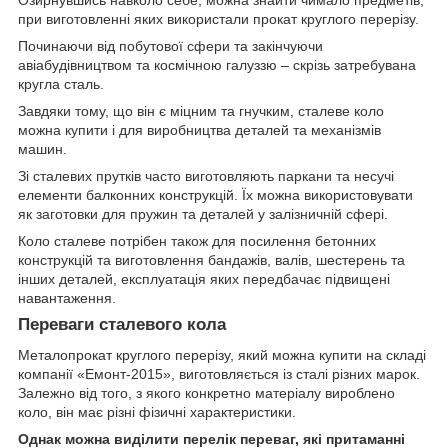
Озирнувшись навколо себе, можна знайти чимало предметів,
при виготовленні яких використали прокат круглого перерізу.
Починаючи від побутової сфери та закінчуючи
авіабудівництвом та космічною галуззю – скрізь затребувана
кругла сталь.
Завдяки тому, що він є міцним та гнучким, сталеве коло
можна купити і для виробництва деталей та механізмів
машин.
Зі сталевих прутків часто виготовляють паркани та несучі
елементи балконних конструкцій. Їх можна використовувати
як заготовки для пружин та деталей у залізничній сфері.
Коло сталеве потрібен також для посилення бетонних
конструкцій та виготовлення бандажів, валів, шестерень та
інших деталей, експлуатація яких передбачає підвищені
навантаження.
Переваги сталевого кола
Металопрокат круглого перерізу, який можна купити на складі
компанії «Емонт-2015», виготовляється із сталі різних марок.
Залежно від того, з якого конкретно матеріалу вироблено
коло, він має різні фізичні характеристики.
Однак можна виділити перелік переваг, які притаманні