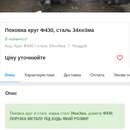
Поковка круг Ф430, сталь 34хн3ма
В наявності
Код: Круг Ф430 / сталь 34хн3ма
Роздріб
Ціну уточнюйте
Опис
Характеристики
Доставка
Оплата
Умови п
Опис
Поковка круг зі сталі, марка сталі
34хн3ма,
діаметр
Ф430
,
ПОРІЗКА МЕТАЛУ ПІД БУДЬ ЯКИЙ РОЗМІР