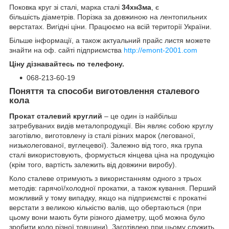
Поковка круг зі сталі, марка сталі
34хн3ма
, є
більшість діаметрів. Порізка за довжиною на лентопильних
верстатах. Вигідні ціни. Працюємо на всій території України.
Більше інформації, а також актуальний прайс листя можете
знайти на оф. сайті підприємства
http://emont-2001.com
Ціну дізнавайтесь по телефону.
068-213-60-19
Поняття та способи виготовлення сталевого
кола
Прокат сталевий круглий
– це один із найбільш
затребуваних видів металопродукції. Він являє собою круглу
заготівлю, виготовлену із сталі різних марок (легованої,
низьколегованої, вуглецевої). Залежно від того, яка група
сталі використовують, формується кінцева ціна на продукцію
(крім того, вартість залежить від довжини виробу).
Коло сталеве отримують з використанням одного з трьох
методів: гарячої/холодної прокатки, а також кування. Перший
можливий у тому випадку, якщо на підприємстві є прокатні
верстати з великою кількістю валів, що обертаються (при
цьому вони мають бути різного діаметру, щоб можна було
зробити коло різної товщини). Заготівлею при цьому служить