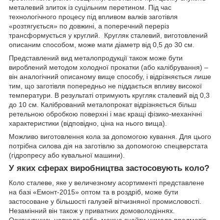
металевий злиток із суцільним перетином. Під час
технологічного процесу під впливом валків заготівля
«розтягується» по довжині, а поперечний переріз
трансформується у круглий. Кругляк сталевий, виготовлений
описаним способом, може мати діаметр від 0,5 до 30 см.
Представлений вид металопродукції також може бути
вироблений методом холодної прокатки (або калібрування) –
він аналогічний описаному вище способу, і відрізняється лише
тим, що заготівля попередньо не піддається впливу високої
температури. В результаті отримують кругляк сталевий від 0,3
до 10 см. Калібрований металопрокат відрізняється більш
ретельною обробкою поверхні і має кращі фізико-механічні
характеристики (відповідно, ціна на нього вища).
Можливо виготовлення кола за допомогою кування. Для цього
потрібна силова дія на заготівлю за допомогою спецверстата
(гідропресу або кувальної машини).
У яких сферах виробництва застосовують коло?
Коло сталеве, яке у величезному асортименті представлене
на базі «Емонт-2015» оптом та в роздріб, може бути
застосоване у більшості галузей вітчизняної промисловості.
Незамінний він також у приватних домоволодіннях.