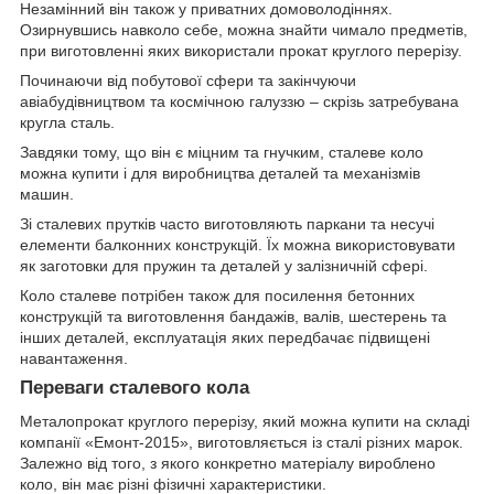
Незамінний він також у приватних домоволодіннях.
Озирнувшись навколо себе, можна знайти чимало предметів,
при виготовленні яких використали прокат круглого перерізу.
Починаючи від побутової сфери та закінчуючи
авіабудівництвом та космічною галуззю – скрізь затребувана
кругла сталь.
Завдяки тому, що він є міцним та гнучким, сталеве коло
можна купити і для виробництва деталей та механізмів
машин.
Зі сталевих прутків часто виготовляють паркани та несучі
елементи балконних конструкцій. Їх можна використовувати
як заготовки для пружин та деталей у залізничній сфері.
Коло сталеве потрібен також для посилення бетонних
конструкцій та виготовлення бандажів, валів, шестерень та
інших деталей, експлуатація яких передбачає підвищені
навантаження.
Переваги сталевого кола
Металопрокат круглого перерізу, який можна купити на складі
компанії «Емонт-2015», виготовляється із сталі різних марок.
Залежно від того, з якого конкретно матеріалу вироблено
коло, він має різні фізичні характеристики.