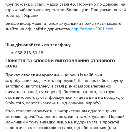
Круг поковка зі сталі, марка сталі
45
. Поріжемо по довжині на
стрічковиборельних верстатах. Вигідні ціни. Працюємо на всій
території України
Більше інформації, а також актуальний прайс листя можете
знайти на оф. сайті підприємства
http://emont-2001.com
Ціну дізнавайтесь по телефону.
068-213-60-19
Поняття та способи виготовлення сталевого
кола
Прокат сталевий круглий
– це один із найбільш
затребуваних видів металопродукції. Він являє собою круглу
заготівлю, виготовлену із сталі різних марок (легованої,
низьколегованої, вуглецевої). Залежно від того, яка група
сталі використовують, формується кінцева ціна на продукцію
(крім того, вартість залежить від довжини виробу).
Коло сталеве отримують з використанням одного з трьох
методів: гарячої/холодної прокатки, а також кування. Перший
можливий у тому випадку, якщо на підприємстві є прокатні
верстати з великою кількістю валів, що обертаються (при