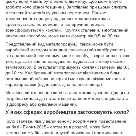
цьому вони мають бути різного діаметру, щоб можна було
зробити коло різної товщини). Заготівлею при цьому служить
металевий злиток із суцільним перетином. Під час
технологічного процесу під впливом валків заготівля
«розтягується» по довжині, а поперечний переріз
трансформується у круглий. Кругляк сталевий, виготовлений
описаним способом, може мати діаметр від 0,5 до 30 см.
Представлений вид металопродукції також може бути
вироблений методом холодної прокатки (або калібрування) –
він аналогічний описаному вище способу, і відрізняється лише
тим, що заготівля попередньо не піддається впливу високої
температури. В результаті отримують кругляк сталевий від 0,3
до 10 см. Калібрований металопрокат відрізняється більш
ретельною обробкою поверхні і має кращі фізико-механічні
характеристики (відповідно, ціна на нього вища).
Можливо виготовлення кола за допомогою кування. Для цього
потрібна силова дія на заготівлю за допомогою спецверстата
(гідропресу або кувальної машини).
У яких сферах виробництва застосовують коло?
Коло сталеве, яке у величезному асортименті представлене
на базі «Емонт-2015» оптом та в роздріб, може бути
застосоване у більшості галузей вітчизняної промисловості.