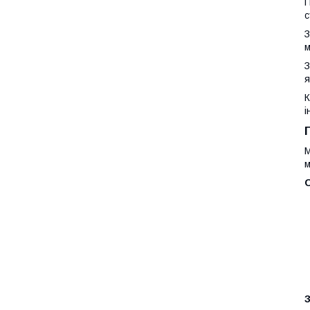
П
с
З
м
З
я
К
і
М
м
О