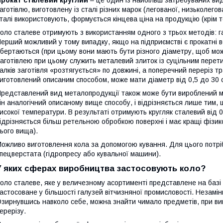
Прокат сталевий круглий
– це один із найбільш затребуваних вид
аготівлю, виготовлену із сталі різних марок (легованої, низьколегов
талі використовують, формується кінцева ціна на продукцію (крім т
оло сталеве отримують з використанням одного з трьох методів: га
ерший можливий у тому випадку, якщо на підприємстві є прокатні в
бертаються (при цьому вони мають бути різного діаметру, щоб мож
аготівлею при цьому служить металевий злиток із суцільним перети
алків заготівля «розтягується» по довжині, а поперечний переріз 
иготовлений описаним способом, може мати діаметр від 0,5 до 30 
редставлений вид металопродукції також може бути вироблений м
ін аналогічний описаному вище способу, і відрізняється лише тим,
исокої температури. В результаті отримують кругляк сталевий від 
ідрізняється більш ретельною обробкою поверхні і має кращі фізико
ього вища).
ожливо виготовлення кола за допомогою кування. Для цього потрі
пецверстата (гідропресу або кувальної машини).
У яких сферах виробництва застосовують коло?
оло сталеве, яке у величезному асортименті представлене на базі
астосоване у більшості галузей вітчизняної промисловості. Незамі
зирнувшись навколо себе, можна знайти чимало предметів, при виг
ерерізу.