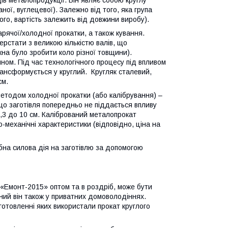
ів металопродукції. Він являє собою круглу
аної, вуглецевої). Залежно від того, яка група
ого, вартість залежить від довжини виробу).
рячої/холодної прокатки, а також кування.
ерстати з великою кількістю валів, що
на було зробити коло різної товщини).
ном. Під час технологічного процесу під впливом
трансформується у круглий. Кругляк сталевий,
см.
етодом холодної прокатки (або калібрування) –
 що заготівля попередньо не піддається впливу
0,3 до 10 см. Калібрований металопрокат
-механічні характеристики (відповідно, ціна на
бна силова дія на заготівлю за допомогою
 «Емонт-2015» оптом та в роздріб, може бути
нний він також у приватних домоволодіннях.
отовленні яких використали прокат круглого