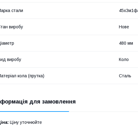
арка стали
45х3м1ф
тан виробу
Нове
іаметр
480 мм
ид виробу
Коло
атеріал кола (прутка)
Сталь
нформація для замовлення
іна:
Ціну уточнюйте