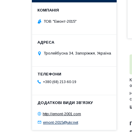
ТОВ "Емонт-2015"
Тролейбусна 34, Запоріжжя, Україна
К
+380 (68) 213-60-19
о
Н
с
Ц
http://emont-2001.com
emont-2015@ukr.net