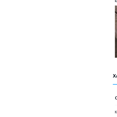
к
Х
К