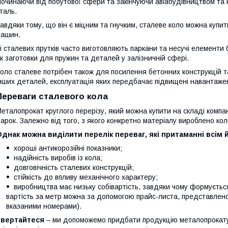
очинаючи від побутової сфери та закінчуючи авіабудівництвом та 
таль.
авдяки тому, що він є міцним та гнучким, сталеве коло можна купи
ашин.
і сталевих прутків часто виготовляють паркани та несучі елементи
к заготовки для пружин та деталей у залізничній сфері.
оло сталеве потрібен також для посилення бетонних конструкцій т
нших деталей, експлуатація яких передбачає підвищені навантаже
Переваги сталевого кола
еталопрокат круглого перерізу, який можна купити на складі компан
арок. Залежно від того, з якого конкретно матеріалу вироблено коло
днак можна виділити перелік переваг, які притаманні всім 
хороші антикорозійні показники;
надійність виробів із кола;
довговічність сталевих конструкцій;
стійкість до впливу механічного характеру;
виробництва має низьку собівартість, завдяки чому формується
вартість за метр можна за допомогою прайс-листа, представлен
вказаними номерами).
Звертайтеся
– ми допоможемо придбати продукцію металопрокату 