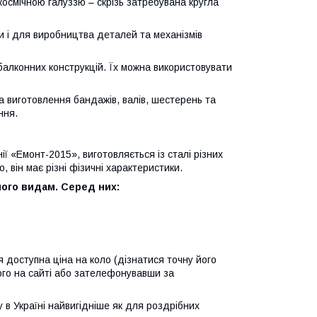
космічною галуззю – скрізь затребувана кругла
ти і для виробництва деталей та механізмів
 балконних конструкцій. Їх можна використовувати
а виготовлення бандажів, валів, шестерень та
ння.
ії «Емонт-2015», виготовляється із сталі різних
, він має різні фізичні характеристики.
його видам. Серед них:
 доступна ціна на коло (дізнатися точну його
ого на сайті або зателефонувавши за
в Україні найвигідніше як для роздрібних