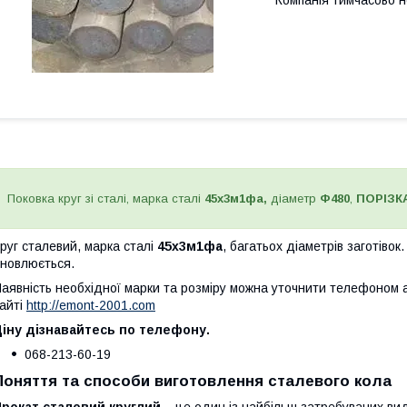
Компанія тимчасово 
Поковка круг зі сталі, марка сталі
45х3м1фа,
діаметр
Ф480
,
ПОРІЗК
руг сталевий, марка сталі
45х3м1фа
, багатьох діаметрів заготівок
новлюється.
аявність необхідної марки та розміру можна уточнити телефоном 
айті
http://emont-2001.com
іну дізнавайтесь по телефону.
068-213-60-19
Поняття та способи виготовлення сталевого кола