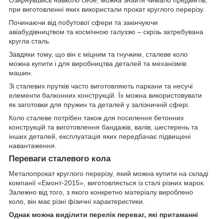
Озирнувшись навколо себе, можна знайти чимало предметів,
при виготовленні яких використали прокат круглого перерізу.
Починаючи від побутової сфери та закінчуючи
авіабудівництвом та космічною галуззю – скрізь затребувана
кругла сталь.
Завдяки тому, що він є міцним та гнучким, сталеве коло
можна купити і для виробництва деталей та механізмів
машин.
Зі сталевих прутків часто виготовляють паркани та несучі
елементи балконних конструкцій. Їх можна використовувати
як заготовки для пружин та деталей у залізничній сфері.
Коло сталеве потрібен також для посилення бетонних
конструкцій та виготовлення бандажів, валів, шестерень та
інших деталей, експлуатація яких передбачає підвищені
навантаження.
Переваги сталевого кола
Металопрокат круглого перерізу, який можна купити на складі
компанії «Емонт-2015», виготовляється із сталі різних марок.
Залежно від того, з якого конкретно матеріалу вироблено
коло, він має різні фізичні характеристики.
Однак можна виділити перелік переваг, які притаманні