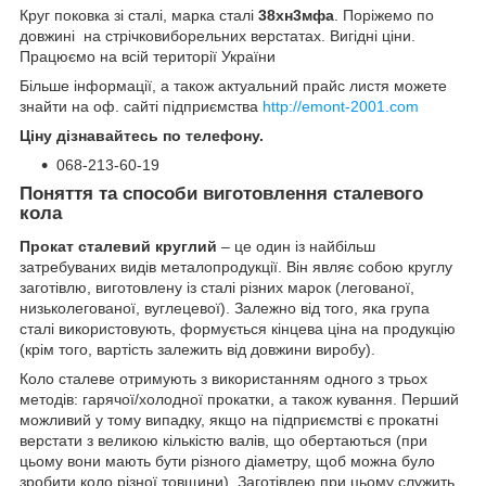
Круг поковка зі сталі, марка сталі
38хн3мфа
. Поріжемо по
довжині на стрічковиборельних верстатах. Вигідні ціни.
Працюємо на всій території України
Більше інформації, а також актуальний прайс листя можете
знайти на оф. сайті підприємства
http://emont-2001.com
Ціну дізнавайтесь по телефону.
068-213-60-19
Поняття та способи виготовлення сталевого
кола
Прокат сталевий круглий
– це один із найбільш
затребуваних видів металопродукції. Він являє собою круглу
заготівлю, виготовлену із сталі різних марок (легованої,
низьколегованої, вуглецевої). Залежно від того, яка група
сталі використовують, формується кінцева ціна на продукцію
(крім того, вартість залежить від довжини виробу).
Коло сталеве отримують з використанням одного з трьох
методів: гарячої/холодної прокатки, а також кування. Перший
можливий у тому випадку, якщо на підприємстві є прокатні
верстати з великою кількістю валів, що обертаються (при
цьому вони мають бути різного діаметру, щоб можна було
зробити коло різної товщини). Заготівлею при цьому служить