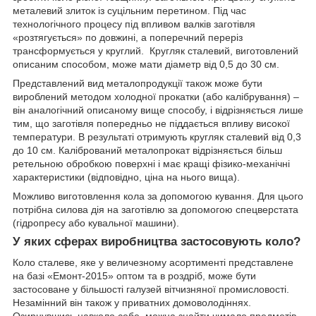
металевий злиток із суцільним перетином. Під час
технологічного процесу під впливом валків заготівля
«розтягується» по довжині, а поперечний переріз
трансформується у круглий. Кругляк сталевий, виготовлений
описаним способом, може мати діаметр від 0,5 до 30 см.
Представлений вид металопродукції також може бути
вироблений методом холодної прокатки (або калібрування) –
він аналогічний описаному вище способу, і відрізняється лише
тим, що заготівля попередньо не піддається впливу високої
температури. В результаті отримують кругляк сталевий від 0,3
до 10 см. Калібрований металопрокат відрізняється більш
ретельною обробкою поверхні і має кращі фізико-механічні
характеристики (відповідно, ціна на нього вища).
Можливо виготовлення кола за допомогою кування. Для цього
потрібна силова дія на заготівлю за допомогою спецверстата
(гідропресу або кувальної машини).
У яких сферах виробництва застосовують коло?
Коло сталеве, яке у величезному асортименті представлене
на базі «Емонт-2015» оптом та в роздріб, може бути
застосоване у більшості галузей вітчизняної промисловості.
Незамінний він також у приватних домоволодіннях.