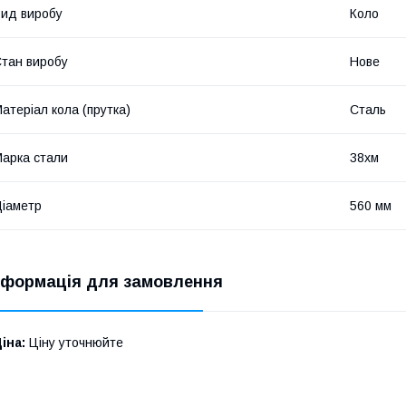
ид виробу
Коло
тан виробу
Нове
атеріал кола (прутка)
Сталь
арка стали
38хм
іаметр
560 мм
нформація для замовлення
іна:
Ціну уточнюйте