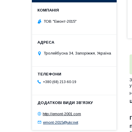
ТОВ "Емонт-2015"
Тролейбусна 34, Запоріжжя, Україна
З
+380 (68) 213-60-19
у
Н
Ц
http://emont-2001.com
emont-2015@ukr.net