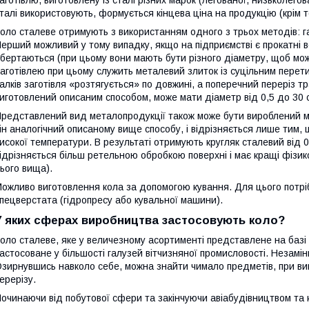
аготівлю, виготовлену із сталі різних марок (легованої, низьколегов
талі використовують, формується кінцева ціна на продукцію (крім т
оло сталеве отримують з використанням одного з трьох методів: га
ерший можливий у тому випадку, якщо на підприємстві є прокатні в
бертаються (при цьому вони мають бути різного діаметру, щоб мож
аготівлею при цьому служить металевий злиток із суцільним перети
алків заготівля «розтягується» по довжині, а поперечний переріз 
иготовлений описаним способом, може мати діаметр від 0,5 до 30 
редставлений вид металопродукції також може бути вироблений м
ін аналогічний описаному вище способу, і відрізняється лише тим,
исокої температури. В результаті отримують кругляк сталевий від 
ідрізняється більш ретельною обробкою поверхні і має кращі фізико
ього вища).
ожливо виготовлення кола за допомогою кування. Для цього потрі
пецверстата (гідропресу або кувальної машини).
У яких сферах виробництва застосовують коло?
оло сталеве, яке у величезному асортименті представлене на базі
астосоване у більшості галузей вітчизняної промисловості. Незамі
зирнувшись навколо себе, можна знайти чимало предметів, при виг
ерерізу.
очинаючи від побутової сфери та закінчуючи авіабудівництвом та 