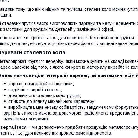
таль.
авдяки тому, що він є міцним та гнучким, сталеве коло можна купи
ашин.
і сталевих прутків часто виготовляють паркани та несучі елементи
к заготовки для пружин та деталей у залізничній сфері.
оло сталеве потрібен також для посилення бетонних конструкцій т
нших деталей, експлуатація яких передбачає підвищені навантаже
Переваги сталевого кола
еталопрокат круглого перерізу, який можна купити на складі компан
арок. Залежно від того, з якого конкретно матеріалу вироблено коло
днак можна виділити перелік переваг, які притаманні всім 
хороші антикорозійні показники;
надійність виробів із кола;
довговічність сталевих конструкцій;
стійкість до впливу механічного характеру;
виробництва має низьку собівартість, завдяки чому формується
вартість за метр можна за допомогою прайс-листа, представлен
вказаними номерами).
Звертайтеся
– ми допоможемо придбати продукцію металопрокату 
лієнтів, так і для величезних промислових підприємств.