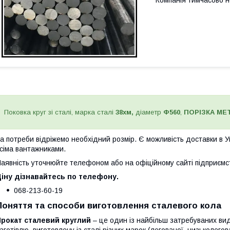
Компанія тимчасово 
Поковка круг зі сталі, марка сталі
38хм,
діаметр
Ф560
,
ПОРІЗКА МЕ
а потреби відріжемо необхідний розмір. Є можливість доставки в 
сіма вантажниками.
аявність уточнюйте телефоном або на офіційному сайті підприєм
іну дізнавайтесь по телефону.
068-213-60-19
Поняття та способи виготовлення сталевого кола
Прокат сталевий круглий
– це один із найбільш затребуваних вид