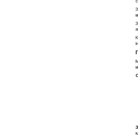
с
З
м
З
я
К
і
М
м
О
к