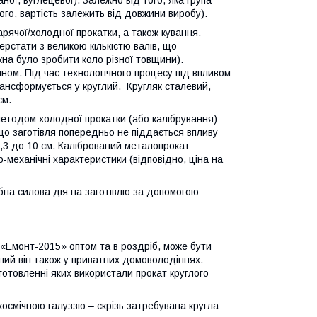
аної, вуглецевої). Залежно від того, яка група
ого, вартість залежить від довжини виробу).
рячої/холодної прокатки, а також кування.
ерстати з великою кількістю валів, що
на було зробити коло різної товщини).
ном. Під час технологічного процесу під впливом
трансформується у круглий. Кругляк сталевий,
см.
етодом холодної прокатки (або калібрування) –
 що заготівля попередньо не піддається впливу
0,3 до 10 см. Калібрований металопрокат
-механічні характеристики (відповідно, ціна на
бна силова дія на заготівлю за допомогою
 «Емонт-2015» оптом та в роздріб, може бути
нний він також у приватних домоволодіннях.
отовленні яких використали прокат круглого
космічною галуззю – скрізь затребувана кругла