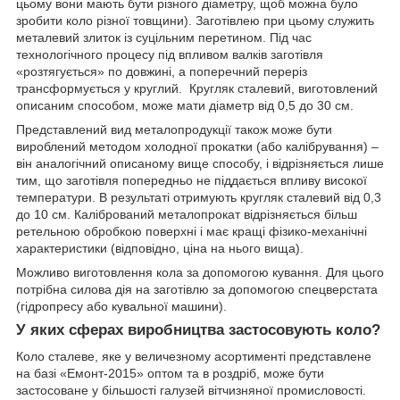
цьому вони мають бути різного діаметру, щоб можна було
зробити коло різної товщини). Заготівлею при цьому служить
металевий злиток із суцільним перетином. Під час
технологічного процесу під впливом валків заготівля
«розтягується» по довжині, а поперечний переріз
трансформується у круглий. Кругляк сталевий, виготовлений
описаним способом, може мати діаметр від 0,5 до 30 см.
Представлений вид металопродукції також може бути
вироблений методом холодної прокатки (або калібрування) –
він аналогічний описаному вище способу, і відрізняється лише
тим, що заготівля попередньо не піддається впливу високої
температури. В результаті отримують кругляк сталевий від 0,3
до 10 см. Калібрований металопрокат відрізняється більш
ретельною обробкою поверхні і має кращі фізико-механічні
характеристики (відповідно, ціна на нього вища).
Можливо виготовлення кола за допомогою кування. Для цього
потрібна силова дія на заготівлю за допомогою спецверстата
(гідропресу або кувальної машини).
У яких сферах виробництва застосовують коло?
Коло сталеве, яке у величезному асортименті представлене
на базі «Емонт-2015» оптом та в роздріб, може бути
застосоване у більшості галузей вітчизняної промисловості.