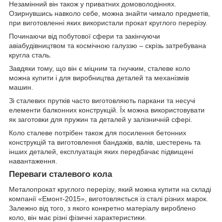
Незамінний він також у приватних домоволодіннях.
Озирнувшись навколо себе, можна знайти чимало предметів,
при виготовленні яких використали прокат круглого перерізу.
Починаючи від побутової сфери та закінчуючи
авіабудівництвом та космічною галуззю – скрізь затребувана
кругла сталь.
Завдяки тому, що він є міцним та гнучким, сталеве коло
можна купити і для виробництва деталей та механізмів
машин.
Зі сталевих прутків часто виготовляють паркани та несучі
елементи балконних конструкцій. Їх можна використовувати
як заготовки для пружин та деталей у залізничній сфері.
Коло сталеве потрібен також для посилення бетонних
конструкцій та виготовлення бандажів, валів, шестерень та
інших деталей, експлуатація яких передбачає підвищені
навантаження.
Переваги сталевого кола
Металопрокат круглого перерізу, який можна купити на складі
компанії «Емонт-2015», виготовляється із сталі різних марок.
Залежно від того, з якого конкретно матеріалу вироблено
коло, він має різні фізичні характеристики.