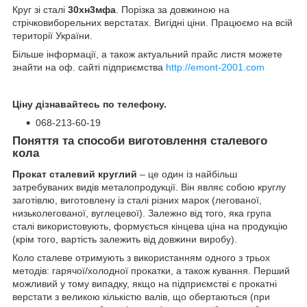
Круг зі сталі
30хн3мфа
. Порізка за довжиною на
стрічковиборельних верстатах. Вигідні ціни. Працюємо на всій
території України.
Більше інформації, а також актуальний прайс листя можете
знайти на оф. сайті підприємства
http://emont-2001.com
Ціну дізнавайтесь по телефону.
068-213-60-19
Поняття та способи виготовлення сталевого
кола
Прокат сталевий круглий
– це один із найбільш
затребуваних видів металопродукції. Він являє собою круглу
заготівлю, виготовлену із сталі різних марок (легованої,
низьколегованої, вуглецевої). Залежно від того, яка група
сталі використовують, формується кінцева ціна на продукцію
(крім того, вартість залежить від довжини виробу).
Коло сталеве отримують з використанням одного з трьох
методів: гарячої/холодної прокатки, а також кування. Перший
можливий у тому випадку, якщо на підприємстві є прокатні
верстати з великою кількістю валів, що обертаються (при