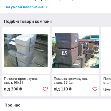
Всі умови повернення
Подібні товари компанії
Поковка прямокутна,
Поковка прямокутна,
Поко
сталь 95х18
сталь 17г1с
стал
300
110
від
₴
від
₴
Цін
Про нас