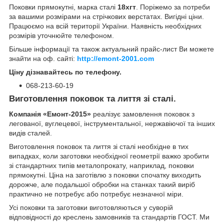
Поковки прямокутні, марка сталі
18хгт
. Поріжемо за потреби
за вашими розмірами на стрічкових верстатах. Вигідні ціни.
Працюємо на всій території України. Наявність необхідних
розмірів уточнюйте телефоном.
Більше інформації та також актуальний прайс-лист Ви можете
знайти на оф. сайті:
http://emont-2001.com
Ціну дізнавайтесь по телефону.
068-213-60-19
Виготовлення поковок та лиття зі сталі.
Компанія «Емонт-2015»
реалізує замовлення поковок з
легованої, вуглецевої, інструментальної, нержавіючої та інших
видів сталей.
Виготовлення поковок та лиття зі сталі необхідне в тих
випадках, коли заготовки необхідної геометрії важко зробити
зі стандартних типів металопрокату, наприклад, поковки
прямокутні. Ціна на заготівлю з поковки спочатку виходить
дорожче, але подальшої обробки на станках такий виріб
практично не потребує або потребує незначної міри.
Усі поковки та заготовки виготовляються у суворій
відповідності до креслень замовників та стандартів ГОСТ. Ми