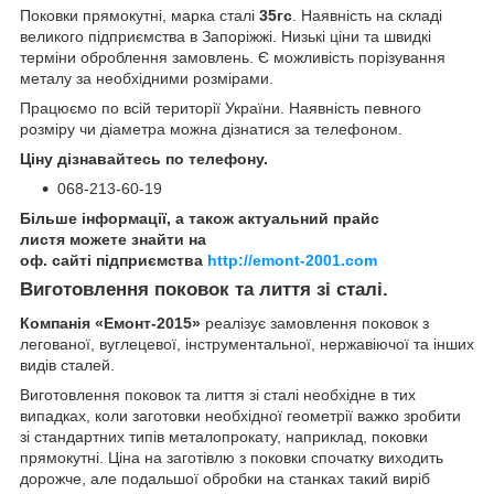
Поковки прямокутні, марка сталі
35гс
. Наявність на складі
великого підприємства в Запоріжжі. Низькі ціни та швидкі
терміни оброблення замовлень. Є можливість порізування
металу за необхідними розмірами.
Працюємо по всій території України. Наявність певного
розміру чи діаметра можна дізнатися за телефоном.
Ціну дізнавайтесь по телефону.
068-213-60-19
Більше інформації, а також актуальний прайс
листя можете знайти на
оф. сайті підприємства
http://emont-2001.com
Виготовлення поковок та лиття зі сталі.
Компанія «Емонт-2015»
реалізує замовлення поковок з
легованої, вуглецевої, інструментальної, нержавіючої та інших
видів сталей.
Виготовлення поковок та лиття зі сталі необхідне в тих
випадках, коли заготовки необхідної геометрії важко зробити
зі стандартних типів металопрокату, наприклад, поковки
прямокутні. Ціна на заготівлю з поковки спочатку виходить
дорожче, але подальшої обробки на станках такий виріб