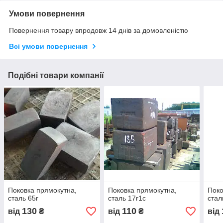
Умови повернення
Повернення товару впродовж 14 днів за домовленістю
Всі умови повернення
Подібні товари компанії
Поковка прямокутна,
Поковка прямокутна,
Поко
сталь 65г
сталь 17г1с
стал
130
110
від
₴
від
₴
від