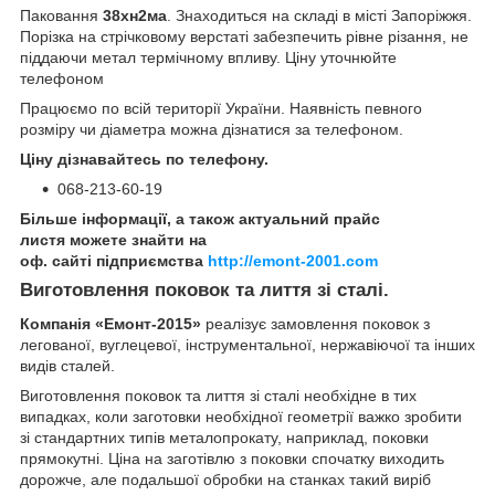
Паковання
38хн2ма
. Знаходиться на складі в місті Запоріжжя.
Порізка на стрічковому верстаті забезпечить рівне різання, не
піддаючи метал термічному впливу. Ціну уточнюйте
телефоном
Працюємо по всій території України. Наявність певного
розміру чи діаметра можна дізнатися за телефоном.
Ціну дізнавайтесь по телефону.
068-213-60-19
Більше інформації, а також актуальний прайс
листя можете знайти на
оф. сайті підприємства
http://emont-2001.com
Виготовлення поковок та лиття зі сталі.
Компанія «Емонт-2015»
реалізує замовлення поковок з
легованої, вуглецевої, інструментальної, нержавіючої та інших
видів сталей.
Виготовлення поковок та лиття зі сталі необхідне в тих
випадках, коли заготовки необхідної геометрії важко зробити
зі стандартних типів металопрокату, наприклад, поковки
прямокутні. Ціна на заготівлю з поковки спочатку виходить
дорожче, але подальшої обробки на станках такий виріб