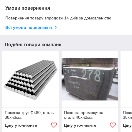
Умови повернення
Повернення товару впродовж 14 днів за домовленістю
Всі умови повернення
Подібні товари компанії
Поковка круг Ф480, сталь
Поковка прямокутна,
Поко
38хн3ма
сталь 40хн2ма
38х
Ціну уточнюйте
Ціну уточнюйте
Цін