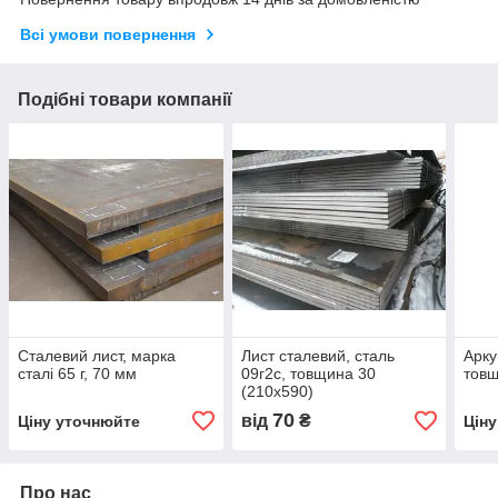
Всі умови повернення
Подібні товари компанії
Сталевий лист, марка
Лист сталевий, сталь
Арку
сталі 65 г, 70 мм
09г2с, товщина 30
тов
(210х590)
70
від
₴
Ціну уточнюйте
Цін
Про нас