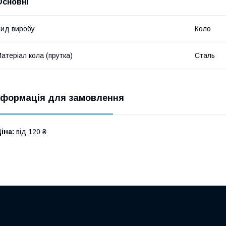
Основні
ид виробу
Коло
атеріал кола (прутка)
Сталь
нформація для замовлення
іна:
від 120 ₴