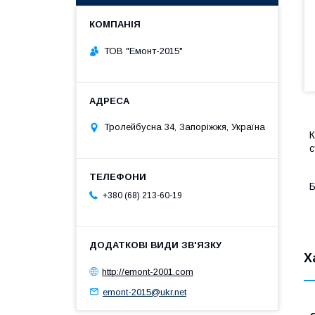
ТОВ "Емонт-2015"
Тролейбусна 34, Запоріжжя, Україна
К
с
Б
+380 (68) 213-60-19
Х
http://emont-2001.com
emont-2015@ukr.net