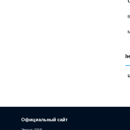
В
М
І
Ц
Официальный сайт
Эмонт-2015